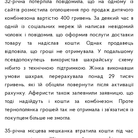
32-річна потерпіла повідомила, що на одному із
сайтів розмістила оголошення про продаж дитячого
комбінезона вартістю 400 гривень. За деякий час в
одній із соціальних мереж їй написав невідомий
чоловік і повідомив, що оформив послуги доставки
товару та надіслав кошти. Однак продавець
відповіла, що гроші не отримувала. У подальшому
псевдопокупець використав шахрайську схему
нібито з технічною підтримкою. Жінка виконавши
умови шахрая, перерахувала понад 29 тисяч
гривень, які їй обіцяли повернути після активації
рахунку. Аферисти також запевнили заявницю, що
тоді надійдуть і кошти за комбінезон. Проте
тернополянка грошей так не отримала і зв’язатися із
покупцем більше не змогла.
35-річна місцева мешканка втратила кошти під час