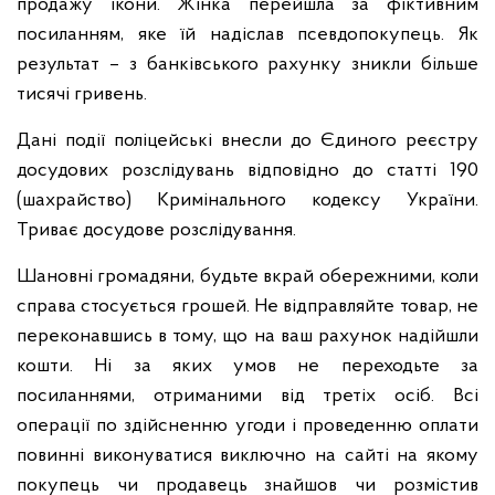
продажу ікони. Жінка перейшла за фіктивним
посиланням, яке їй надіслав псевдопокупець. Як
результат – з банківського рахунку зникли більше
тисячі гривень.
Дані події поліцейські внесли до Єдиного реєстру
досудових розслідувань відповідно до статті 190
(шахрайство) Кримінального кодексу України.
Триває досудове розслідування.
Шановні громадяни, будьте вкрай обережними, коли
справа стосується грошей. Не відправляйте товар, не
переконавшись в тому, що на ваш рахунок надійшли
кошти. Ні за яких умов не переходьте за
посиланнями, отриманими від третіх осіб. Всі
операції по здійсненню угоди і проведенню оплати
повинні виконуватися виключно на сайті на якому
покупець чи продавець знайшов чи розмістив