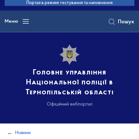
до
Портал в режимі тестування та наповнення
основного
вмісту
Меню
Пошук
Головне управління
Національної поліції в
Тернопільській області
Офіційний вебпортал
Новини