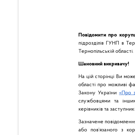
Повідомити про коруп
підрозділів ГУНП в Тер
Тернопільській області.
Шановний викривачу!
На цій сторінці Ви мож
області про можливі ф
Закону України
«Про з
службовцями та іншим
керівників та заступник
Зазначене повідомленн
або пов’язаного з ко