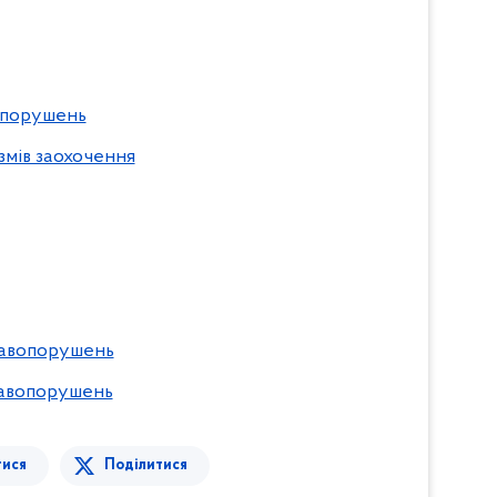
опорушень
мів заохочення
равопорушень
равопорушень
тися
Поділитися