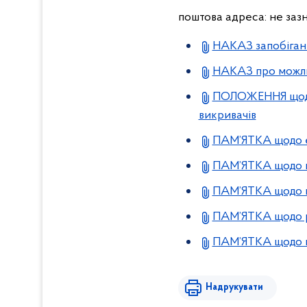
поштова адреса: не зазн
НАКАЗ запобіганн
НАКАЗ про можли
ПОЛОЖЕННЯ щодо 
викривачів
ПАМ’ЯТКА щодо ет
ПАМ’ЯТКА щодо пр
ПАМ’ЯТКА щодо 
ПАМ’ЯТКА щодо р
ПАМ’ЯТКА щодо к
Надрукувати