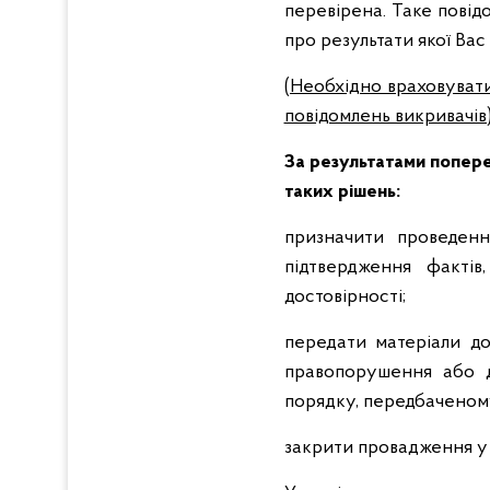
перевірена. Таке повід
про результати якої Ва
(Необхідно враховуват
повідомлень викривачів
За результатами попере
таких рішень:
призначити проведенн
підтвердження фактів
достовірності;
передати матеріали до
правопорушення або д
порядку, передбаченом
закрити провадження у 