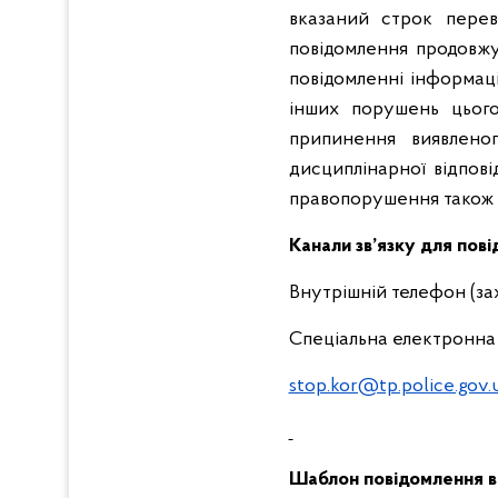
вказаний строк перев
повідомлення продовжу
повідомленні інформац
інших порушень цього
припинення виявлено
дисциплінарної відпові
правопорушення також і
Kанали зв’язку для пов
Внутрішній телефон (зах
Спеціальна електронна 
stop.kor@tp.police.gov.
Шаблон повідомлення в