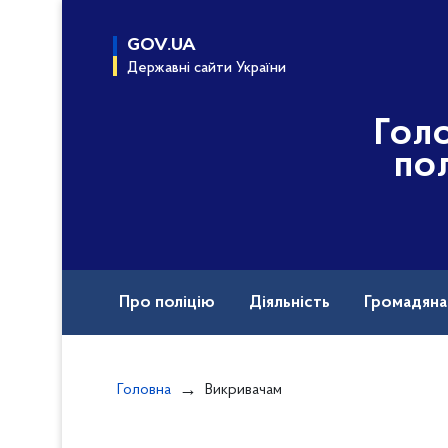
до
основного
GOV.UA
вмісту
Державні сайти України
Гол
пол
Про поліцію
Діяльність
Громадян
Назавжди в строю
Головна
Викривачам