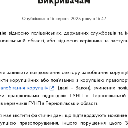
Викривачам
Опубліковано 16 серпня 2023 року о 16:47
цію
відносно поліцейських, державних службовців та ін
нопільській області, або відносно керівника та заступ
ете залишити повідомлення сектору запобігання корупці
акти корупційних або пов’язаних з корупцією правопо
апобігання корупції»
(далі – Закон), вчинених пол
и працівниками підрозділів ГУНП в Тернопільській 
ів керівників ГУНП в Тернопільській області.
я має містити фактичні дані, що підтверджують можливе
рупцією правопорушення, іншого порушення цього 