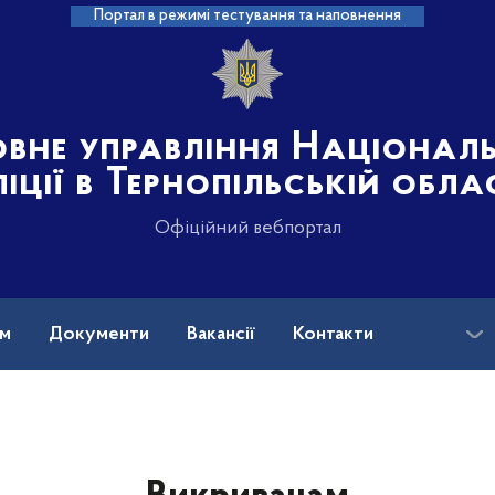
Портал в режимі тестування та наповнення
овне управління Націонал
іції в Тернопільській обла
Офіційний вебпортал
ам
Документи
Вакансії
Контакти