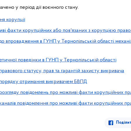
ачено у період дії воєнного стану.
я корупції
ві факти корупційних або пов'язаних з корупцією прав
впровадження в ГУНП у Тернопільській області механіз
ичної поведінки в ГУНП у Тернопільській області
авового статусу, прав та гарантій захисту викривача
порядку отримання викривачем БВПД
озгляду повідомлень про можливі факти корупційних п
аналів повідомлення про можливі факти корупційних п
Поділи