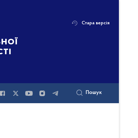
Стара версія
ьної
сті
Пошук