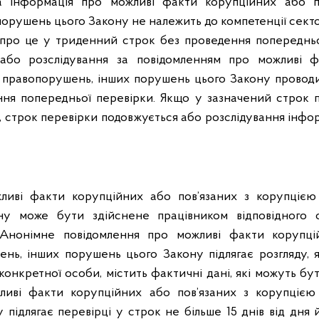
 інформація про можливі факти корупційних або п
орушень цього Закону не належить до компетенції секто
про це у триденний строк без проведення попередньо
 або розслідування за повідомленням про можливі 
ю правопорушень, інших порушень цього Закону проводи
ння попередньої перевірки. Якщо у зазначений строк 
строк перевірки подовжується або розслідування інформ
ливі факти корупційних або пов’язаних з корупцією
у може бути здійснене працівником відповідного 
. Анонімне повідомлення про можливі факти корупці
нь, інших порушень цього Закону підлягає розгляду,
конкретної особи, містить фактичні дані, які можуть бу
ливі факти корупційних або пов’язаних з корупцією
підлягає перевірці у строк не більше 15 днів від дня