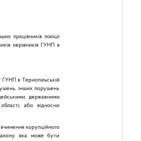
ших працівників поліції
ників керівників ГУНП в
ї ГУНП в Тернопільській
рушень, інших порушень
іцейськими, державними
області, або відносно
 вчинення корупційного
Закону, яка може бути