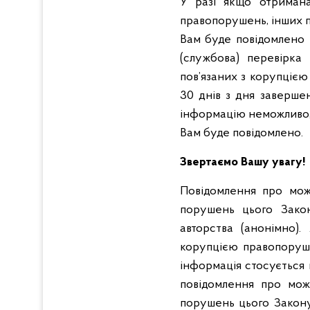
У разі якщо отримана
правопорушень, інших п
Вам буде повідомлено 
(службова) перевірка
пов’язаних з корупціє
30 днів з дня заверше
інформацію неможливо, 
Вам буде повідомлено.
Звертаємо Вашу увагу!
Повідомлення про мож
порушень цього Закон
авторства (анонімно)
корупцією правопоруше
інформація стосується 
повідомлення про мож
порушень цього Закону 