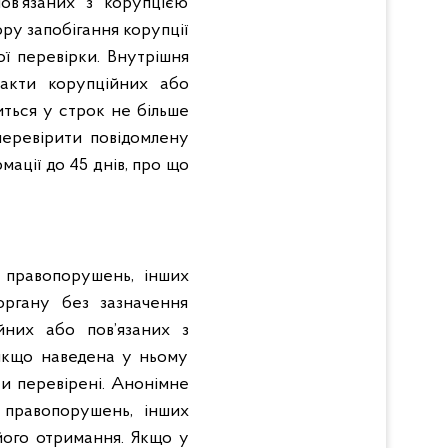
ов’язаних з корупцією
ру запобігання корупції
ї перевірки. Внутрішня
факти корупційних або
ться у строк не більше
перевірити повідомлену
ації до 45 днів, про що
 правопорушень, інших
органу без зазначення
йних або пов’язаних з
 якщо наведена у ньому
ти перевірені. Анонімне
 правопорушень, інших
 його отримання. Якщо у