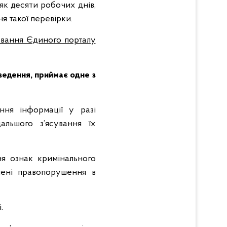
як десяти робочих днів,
я такої перевірки.
ування Єдиного порталу
ведення, приймає одне з
ння інформації у разі
альшого з’ясування їх
ня ознак кримінального
лені правопорушення в
.