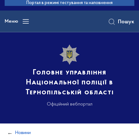
до
Портал в режимі тестування та наповнення
основного
вмісту
Меню
Пошук
Головне управління
Національної поліції в
Тернопільській області
Офіційний вебпортал
Новини