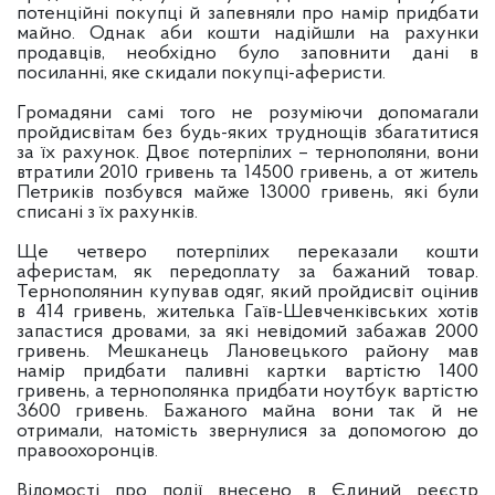
потенційні покупці й запевняли про намір придбати
майно. Однак аби кошти надійшли на рахунки
продавців, необхідно було заповнити дані в
посиланні, яке скидали покупці-аферисти.
Громадяни самі того не розуміючи допомагали
пройдисвітам без будь-яких труднощів збагатитися
за їх рахунок. Двоє потерпілих – тернополяни, вони
втратили 2010 гривень та 14500 гривень, а от житель
Петриків позбувся майже 13000 гривень, які були
списані з їх рахунків.
Ще четверо потерпілих переказали кошти
аферистам, як передоплату за бажаний товар.
Тернополянин купував одяг, який пройдисвіт оцінив
в 414 гривень, жителька Гаїв-Шевченківських хотів
запастися дровами, за які невідомий забажав 2000
гривень. Мешканець Лановецького району мав
намір придбати паливні картки вартістю 1400
гривень, а тернополянка придбати ноутбук вартістю
3600 гривень. Бажаного майна вони так й не
отримали, натомість звернулися за допомогою до
правоохоронців.
Відомості про події внесено в Єдиний реєстр