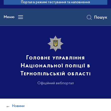
до
Портал в режимі тестування та наповнення
основного
вмісту
Меню
Пошук
Головне управління
Національної поліції в
Тернопільській області
Офіційний вебпортал
Новини