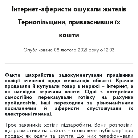
Інтернет-аферисти ошукали жителів
Тернопільщини, привласнивши їх
кошти
Опубліковано 08 лютого 2021 року о 12:03
Факти шахрайства задокументували працівники
поліції вчиненні щодо мешканців області. Краяни
продавали й купували товар в мережі – Інтернет, а
як наслідок втрачали кошти. Одні з потерпілих
самостійно переказували готівку на рахунки
пройдисвітів, інші переходили за різноманітними
посиланнями й аферисти спустошували їх
електронні гаманці.
Троє заявників хотіли підзаробити. Вони розповіли,
що розмістили на сайтах – оголошень публікації про
продаж як одягу та взуття. До них телефонували