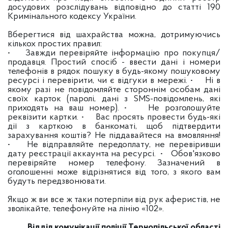
досудових розслідувань відповідно до статті 190
Кримінального кодексу України.
Вберегтися від шахрайства можна, дотримуючись
кількох простих правил:
• Завжди перевіряйте інформацію про покупця/
продавця. Простий спосіб - ввести дані і номери
телефонів в рядок пошуку в будь-якому пошуковому
ресурсі і перевірити, чи є відгуки в мережі.
• Ні в
якому разі не повідомляйте стороннім особам дані
своїх карток (паролі, дані з SMS-повідомлень, які
приходять на ваш номер).
• Не розголошуйте
реквізити картки.
• Вас просять провести будь-які
дії з карткою в банкоматі, щоб підтвердити
зарахування коштів? Не піддавайтеся на вмовляння!
• Не відправляйте передоплату, не перевіривши
дату реєстрації аккаунта на ресурсі.
• Обов'язково
перевіряйте номер телефону. Зазначений в
оголошенні може відрізнятися від того, з якого вам
будуть передзвонювати.
Якщо ж ви все ж таки потерпіли від рук аферистів, не
зволікайте, телефонуйте на лінію «102».
Відділ комунікації поліції
Тернопільської області