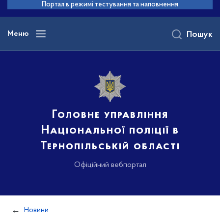
до
Портал в режимі тестування та наповнення
основного
вмісту
Меню
Пошук
Головне управління
Національної поліції в
Тернопільській області
Офіційний вебпортал
Новини