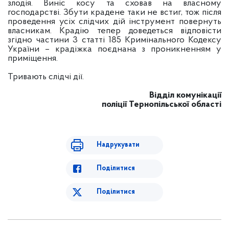
злодія. Виніс косу та сховав на власному
господарстві. Збути крадене таки не встиг, тож після
проведення усіх слідчих дій інструмент повернуть
власникам. Крадію тепер доведеться відповісти
згідно частини 3 статті 185 Кримінального Кодексу
України – крадіжка поєднана з проникненням у
приміщення.
Тривають слідчі дії.
Відділ комунікації
поліції Тернопільської області
Надрукувати
Поділитися
Поділитися