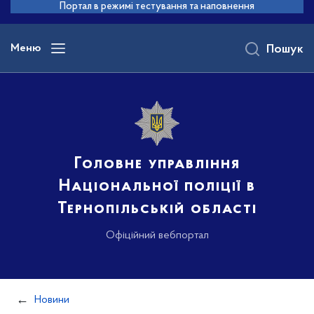
до
Портал в режимі тестування та наповнення
основного
вмісту
Меню
Пошук
Головне управління
Національної поліції в
Тернопільській області
Офіційний вебпортал
Новини