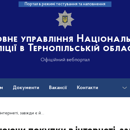
Портал в режимі тестування та наповнення
овне управління Націонал
іції в Тернопільській обла
Офіційний вебпортал
ам
Документи
Вакансії
Контакти
 ймовірність стати жертвою шахрайства