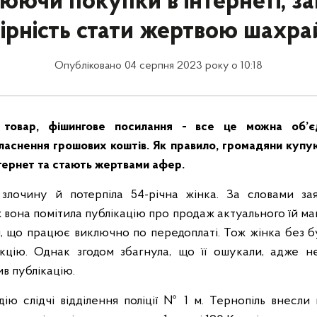
юючи покупки в інтернеті, з
ірність стати жертвою шахра
Опубліковано 04 серпня 2023 року о 10:18
 товар, фішингове посилання - все це можна об’є
ласнення грошових коштів. Як правило, громадяни куп
нтернет та стають жертвами афер.
злочину й потерпіла 54-річна жінка. За словами зая
 вона помітила публікацію про продаж актуального їй ма
, що працює виключно по передоплаті. Тож жінка без б
акцію. Однак згодом збагнула, що її ошукали, адже н
в публікацію.
дію слідчі відділення поліції № 1 м. Тернопіль внесл