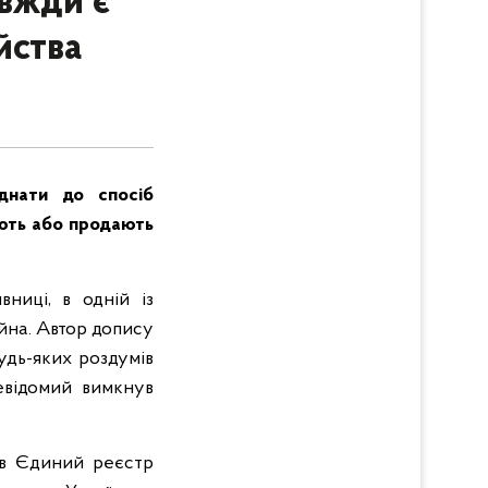
авжди є
йства
днати до спосіб
ують або продають
вниці, в одній із
йна. Автор допису
удь-яких роздумів
евідомий вимкнув
и в Єдиний реєстр