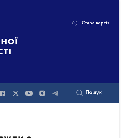
Стара версія
ьної
сті
Пошук