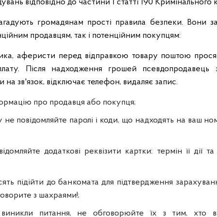
увань відповідно до частини 1 статті 190 Кримінального 
гадують громадянам прості правила безпеки. Вони за
нційним продавцям, так і потенційним покупцям:
ика, аферисти перед відправкою товару поштою прося
лату. Після надходження грошей псевдопродавець 
 на зв'язок, відключає телефон, видаляє запис.
ормацію про продавця або покупця;
му не повідомляйте паролі і коди, що надходять на ваш но
ідомляйте додаткові реквізити картки: термін її дії та
ять підійти до банкомата для підтвердження зарахуван
говорите з шахраями!;
виникли питання, не обговорюйте їх з тим, хто в