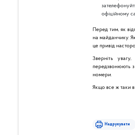
зателефонуйт
офіційному са
Перед тим, як від
на майданчику. Як
це привід настор
Зверніть увагу
передзвонюють з 
номери.
Якщо все ж таки в
Надрукувати