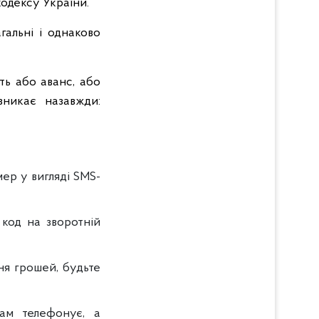
кодексу України.
гальні і однаково
ть або аванс, або
зникає назавжди:
мер у вигляді SMS-
 код на зворотній
ня грошей, будьте
ам телефонує, а