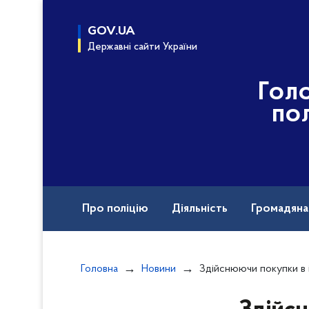
до
основного
GOV.UA
вмісту
Державні сайти України
Гол
пол
Про поліцію
Діяльність
Громадян
Назавжди в строю
Головна
Новини
Здійснюючи покупки в інтернеті, завжди є