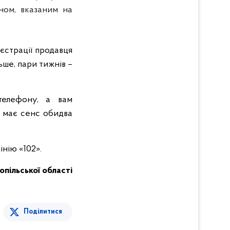
ном, вказаним на
еєстрації продавця
ьше, пари тижнів –
телефону, а вам
и має сенс обидва
інію «102».
опільської області
Поділитися