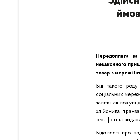
Здійсн
ймов
Передоплата за
незаконного прив
товар в мережі І
Від такого роду 
соціальних мереж
запевнив покупця
здійснила транз
телефон та видали
Відомості про по