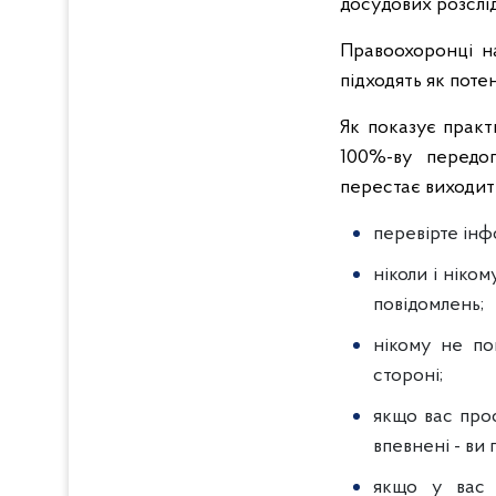
досудових розслід
Правоохоронці на
підходять як поте
Як показує практ
100%-ву передоп
перестає виходити
перевірте інф
ніколи і ніко
повідомлень;
нікому не пов
стороні;
якщо вас прос
впевнені - ви 
якщо у вас 