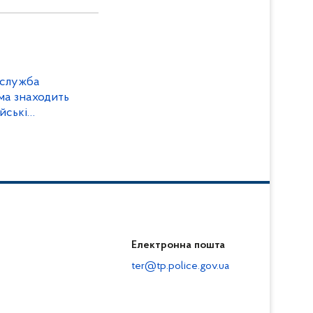
 служба
ма знаходить
ейські
 невідомим
Електронна пошта
ter@tp.police.gov.ua