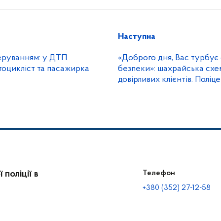
Наступна
еруванням: у ДТП
«Доброго дня, Вас турбує
тоцикліст та пасажирка
безпеки»: шахрайська схе
довірливих клієнтів. Поліц
наголошують не надавати
персональні дані
поліції в
Телефон
+380 (352) 27-12-58