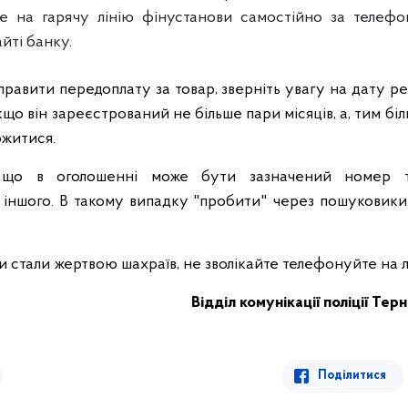
е на гарячу лінію фінустанови самостійно за телефо
йті банку.
правити передоплату за товар, зверніть увагу на дату р
що він зареєстрований не більше пари місяців, а, тим біл
ожитися.
, що в оголошенні може бути зазначений номер 
іншого. В такому випадку "пробити" через пошуковик
и стали жертвою шахраїв, не зволікайте телефонуйте на л
Відділ комунікації поліції
Терн
Поділитися