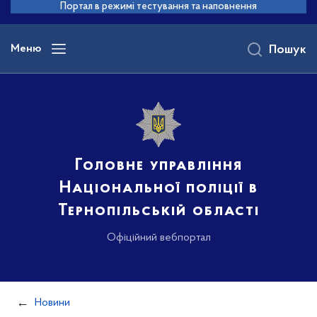
до
Портал в режимі тестування та наповнення
основного
вмісту
Меню
Пошук
Головне управління
Національної поліції в
Тернопільській області
Офіційний вебпортал
Новини