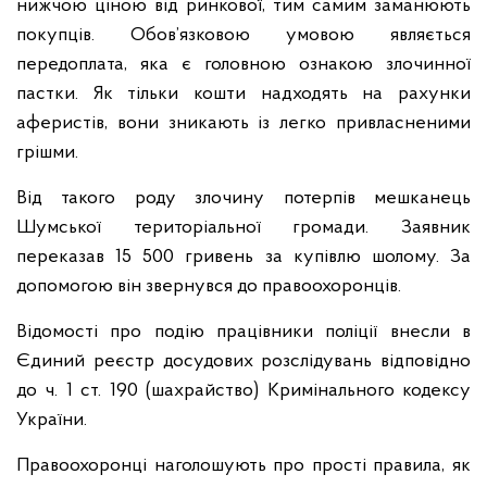
нижчою ціною від ринкової, тим самим заманюють
покупців. Обов’язковою умовою являється
передоплата, яка є головною ознакою злочинної
пастки. Як тільки кошти надходять на рахунки
аферистів, вони зникають із легко привласненими
грішми.
Від такого роду злочину потерпів мешканець
Шумської територіальної громади. Заявник
переказав 15 500 гривень за купівлю шолому. За
допомогою він звернувся до правоохоронців.
Відомості про подію працівники поліції внесли в
Єдиний реєстр досудових розслідувань відповідно
до ч. 1 ст. 190 (шахрайство) Кримінального кодексу
України.
Правоохоронці наголошують про прості правила, як