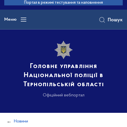
до
Портал в режимі тестування та наповнення
основного
вмісту
Меню
Пошук
Головне управління
Національної поліції в
Тернопільській області
Офіційний вебпортал
Новини