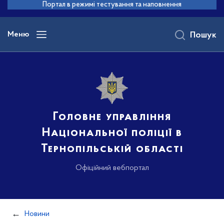
до
Портал в режимі тестування та наповнення
основного
вмісту
Меню
Пошук
Головне управління
Національної поліції в
Тернопільській області
Офіційний вебпортал
Новини