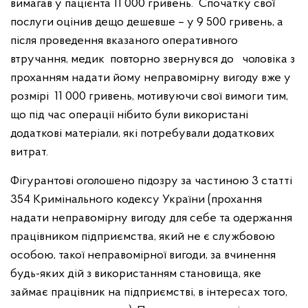
вимагав у пацієнта 11 000 гривень. Спочатку свої
послуги оцінив дещо дешевше – у 9 500 гривень, а
після проведення вказаного оперативного
втручання, медик повторно звернувся до чоловіка з
проханням надати йому неправомірну вигоду вже у
розмірі 11 000 гривень, мотивуючи свої вимоги тим,
що під час операції нібито були використані
додаткові матеріали, які потребували додаткових
витрат.
Фігурантові оголошено підозру за частиною 3 статті
354 Кримінального кодексу України (прохання
надати неправомірну вигоду для себе та одержання
працівником підприємства, який не є службовою
особою, такої неправомірної вигоди, за вчинення
будь-яких дій з використанням становища, яке
займає працівник на підприємстві, в інтересах того,