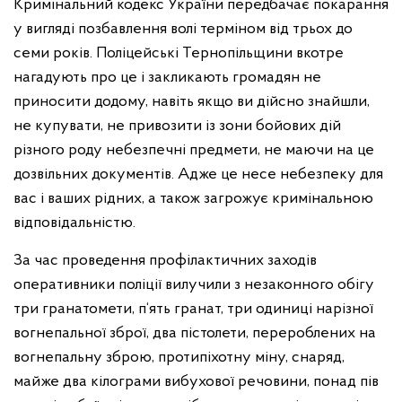
Кримінальний кодекс України передбачає покарання
у вигляді позбавлення волі терміном від трьох до
семи років. Поліцейські Тернопільщини вкотре
нагадують про це і закликають громадян не
приносити додому, навіть якщо ви дійсно знайшли,
не купувати, не привозити із зони бойових дій
різного роду небезпечні предмети, не маючи на це
дозвільних документів. Адже це несе небезпеку для
вас і ваших рідних, а також загрожує кримінальною
відповідальністю.
За час проведення профілактичних заходів
оперативники поліції вилучили з незаконного обігу
три гранатомети, п‘ять гранат, три одиниці нарізної
вогнепальної зброї, два пістолети, перероблених на
вогнепальну зброю, протипіхотну міну, снаряд,
майже два кілограми вибухової речовини, понад пів