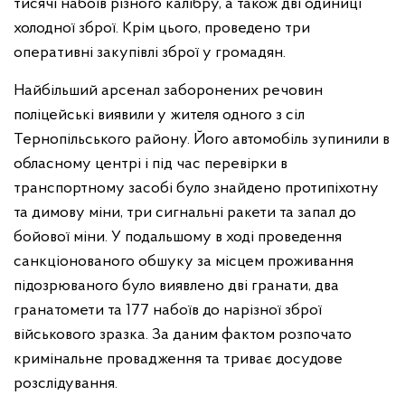
тисячі набоїв різного калібру, а також дві одиниці
холодної зброї. Крім цього, проведено три
оперативні закупівлі зброї у громадян.
Найбільший арсенал заборонених речовин
поліцейські виявили у жителя одного з сіл
Тернопільського району. Його автомобіль зупинили в
обласному центрі і під час перевірки в
транспортному засобі було знайдено протипіхотну
та димову міни, три сигнальні ракети та запал до
бойової міни. У подальшому в ході проведення
санкціонованого обшуку за місцем проживання
підозрюваного було виявлено дві гранати, два
гранатомети та 177 набоїв до нарізної зброї
військового зразка. За даним фактом розпочато
кримінальне провадження та триває досудове
розслідування.