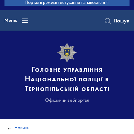
до
Портал в режимі тестування та наповнення
основного
вмісту
Меню
Пошук
Головне управління
Національної поліції в
Тернопільській області
Офіційний вебпортал
Новини