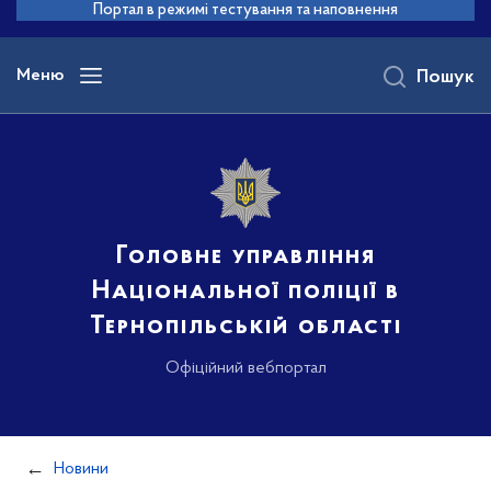
до
Портал в режимі тестування та наповнення
основного
вмісту
Меню
Пошук
Головне управління
Національної поліції в
Тернопільській області
Офіційний вебпортал
Новини