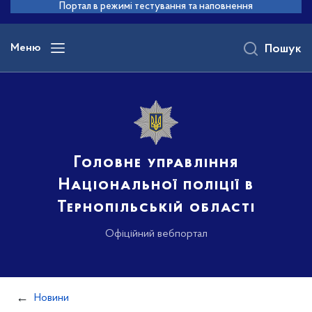
до
Портал в режимі тестування та наповнення
основного
вмісту
Меню
Пошук
Головне управління
Національної поліції в
Тернопільській області
Офіційний вебпортал
Новини