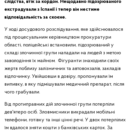
слідства, втік за кордон. Нещодавно підозрюваного
екстрадували з Іспанії і тепер він нестиме
відповідальність за скоєне.
У ході досудового розслідування, яке здійснювалося
під процесуальним керівництвом прокуратури
області, поліцейські встановили, підозрюваний у
складі злочинної групи нападали на людей з метою
заволодіння їх майном. Фігуранти знаходили своїх
жертв поблизу залізничних та автовокзалів, закладів
відпочинку. Увійшовши в довіру, пропонували їм
випивку, в яку підмішували медичний препарат, після
чого грабували.
Від протиправних дій злочинної групи потерпіли
дев'ятеро осіб. Зловмисники викрадали мобільні
телефони, готівку та інші цінні речі. У двох потерпілих
їм вдалося зняти кошти з банківських карток. За