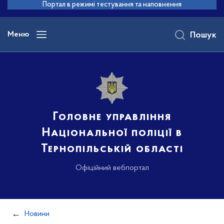
до
Портал в режимі тестування та наповнення
основного
вмісту
Меню
Пошук
Головне управління
Національної поліції в
Тернопільській області
Офіційний вебпортал
Новини