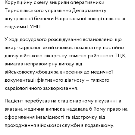
Корупційну схему викрили оперативники
Тернопільського управління Департаменту
внутрішньої безпеки Національної поліції спільно зі
слідчими ГУНП.
У ході досудового розслідування встановлено, що
лікар-кардіолог, який очолює позаштатну постійно
діючу військово-лікарську комісію районного ТЦК,
вимагав неправомірну вигоду від
військовослужбовця за внесення до медичної
документації фіктивного діагнозу — тяжкого
кардіологічного захворювання.
Пацієнт перебував на стаціонарному лікуванні, а
вказана медична виписка надавала б йому право на
оформлення інвалідності та відстрочку від
проходження військової служби в подальшому.