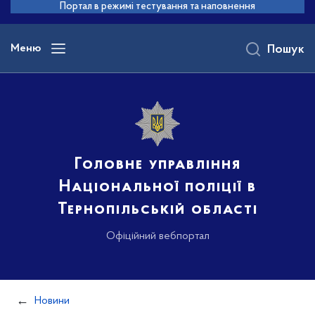
до
Портал в режимі тестування та наповнення
основного
вмісту
Меню
Пошук
Головне управління
Національної поліції в
Тернопільській області
Офіційний вебпортал
Новини