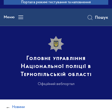
до
Портал в режимі тестування та наповнення
основного
вмісту
Меню
Пошук
Головне управління
Національної поліції в
Тернопільській області
Офіційний вебпортал
Новини