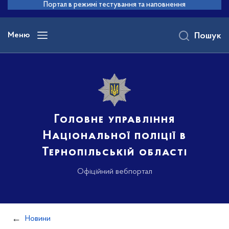
до
Портал в режимі тестування та наповнення
основного
вмісту
Меню
Пошук
Головне управління
Національної поліції в
Тернопільській області
Офіційний вебпортал
Новини