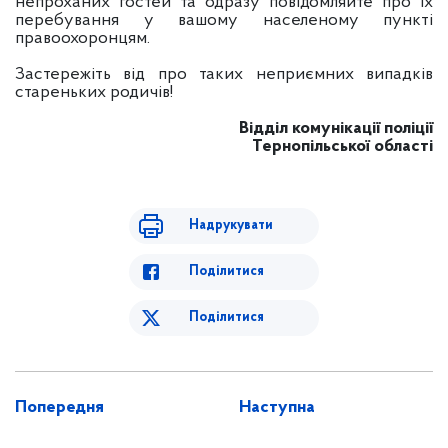
непроханих гостей та одразу повідомляйте про їх
перебування у вашому населеному пункті
правоохоронцям.
Застережіть від про таких неприємних випадків
стареньких родичів!
Відділ комунікації поліції
Тернопільської області
Надрукувати
Поділитися
Поділитися
Попередня
Наступна