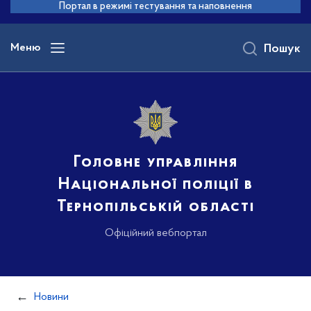
до
Портал в режимі тестування та наповнення
основного
вмісту
Меню
Пошук
Головне управління
Національної поліції в
Тернопільській області
Офіційний вебпортал
Новини