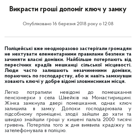
Викрасти гроші допоміг ключ у замку
Опубліковано 16 березня 2018 року о 12:08
Поліцейські вже неодноразово застерігали громадян
не нехтувати елементарними правилами безпеки та
зачиняти власні домівки. Найбільше потерпають від
пересічних крадіїв мешканці сільської місцевості.
Люди часто залишають незачиненими домівки,
пораючись по господарству, або ж навіть замкнувши
ховають ключі у добре відомі зловмисникам місця.
Легко потрапили невідомі до помешкання
пенсіонерки з села Швейків на Монастирищині.
Жінка замкнула двері помешкання, однак ключ
залишила в замку. Допоки господарювала у
підсобному приміщені, злодії зайшли до хати та
швидко знайшли гроші у кишені пальта 2000 тисячі
гривень. Потерпіла того ж дня виявила крадіжку та
зателефонувала в поліцію.