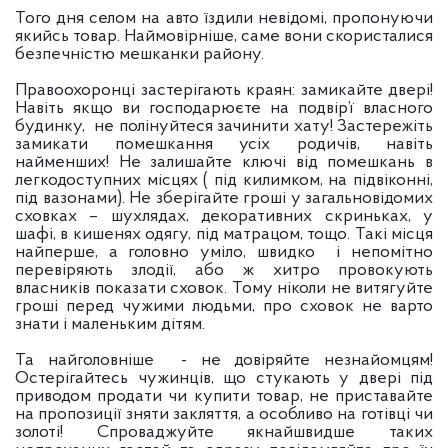
Того дня селом на авто їздили невідомі, пропонуючи
якийсь товар. Наймовірніше, саме вони скористалися
безпечністю мешканки району.
Правоохоронці застерігають краян: замикайте двері!
Навіть якщо ви господарюєте на подвір’ї власного
будинку, не полінуйтеся зачинити хату! Застережіть
замикати помешкання усіх родичів, навіть
найменших! Не залишайте ключі від помешкань в
легкодоступних місцях ( під килимком, на підвіконні,
під вазонами). Не зберігайте гроші у загальновідомих
сховках – шухлядах, декоративних скриньках, у
шафі, в кишенях одягу, під матрацом, тощо. Такі місця
найперше, а головно уміло, швидко і непомітно
перевіряють злодії, або ж хитро провокують
власників показати сховок. Тому ніколи не витягуйте
гроші перед чужими людьми, про сховок не варто
знати і маленьким дітям.
Та найголовніше - не довіряйте незнайомцям!
Остерігайтесь чужинців, що стукають у двері під
приводом продати чи купити товар, не приставайте
на пропозиції зняти закляття, а особливо на готівці чи
золоті! Спроваджуйте якнайшвидше таких