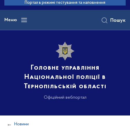
до
Портал в режимі тестування та наповнення
основного
вмісту
Меню
Пошук
Головне управління
Національної поліції в
Тернопільській області
Офіційний вебпортал
Новини