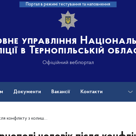
Портал в режимі тестування та наповнення
овне управління Націонал
іції в Тернопільській обла
Офіційний вебпортал
ам
Документи
Вакансії
Контакти
алив її будинок: поліцейські встановлюють обставини події