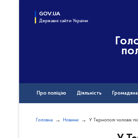
до
основного
GOV.UA
вмісту
Державні сайти України
Гол
пол
Про поліцію
Діяльність
Громадян
Назавжди в строю
Головна
Новини
У Тернополі чоловік після конфлікту з колишньою дружиною підп