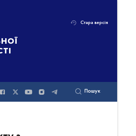
Стара версія
ьної
сті
Пошук