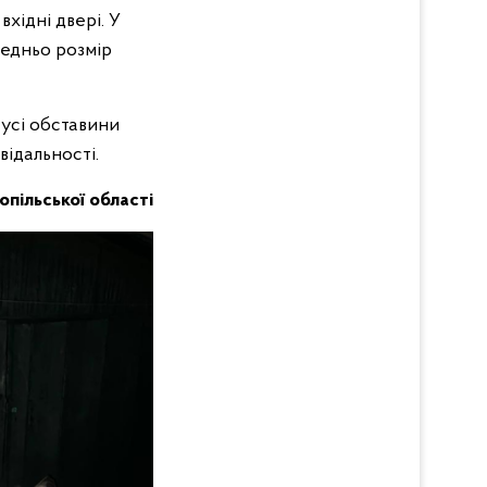
хідні двері. У
редньо розмір
 усі обставини
відальності.
нопільської області