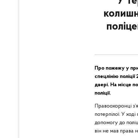
У Те
колишн
поліце
Про пожежу у при
спецлінію поліції
двері. На місце п
поліції.
Правоохоронці з’я
потерпілої. У ход
допомогу до полі
він не мав права н