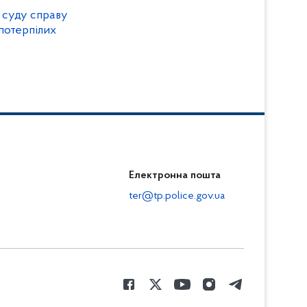
о суду справу
потерпілих
Електронна пошта
ter@tp.police.gov.ua