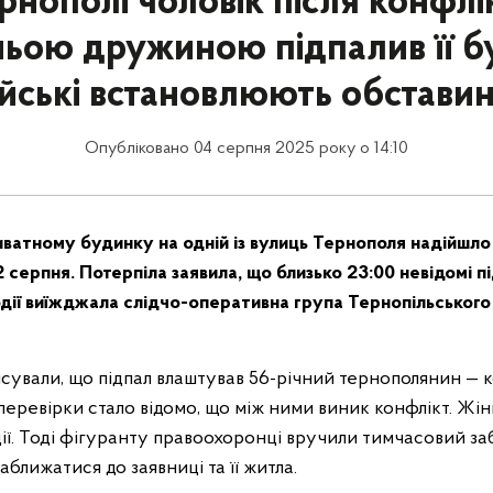
рнополі чоловік після конфлі
ьою дружиною підпалив її б
йські встановлюють обставин
Опубліковано 04 серпня 2025 року о 14:10
ватному будинку на одній із вулиць Тернополя надійшло
 2 серпня. Потерпіла заявила, що близько 23:00 невідомі п
одії виїжджала слідчо-оперативна група Тернопільського
сували, що підпал влаштував 56-річний тернополянин — к
і перевірки стало відомо, що між ними виник конфлікт. Жі
ції. Тоді фігуранту правоохоронці вручили тимчасовий з
аближатися до заявниці та її житла.