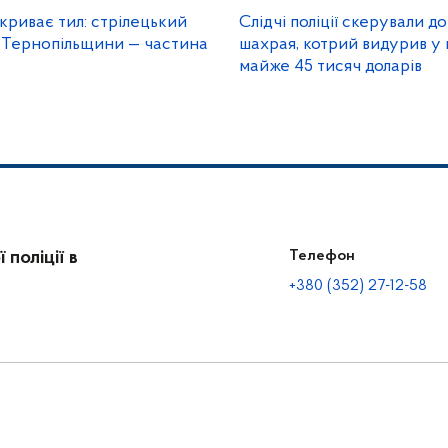
криває тил: стрілецький
Слідчі поліції скерували д
ї Тернопільщини — частина
шахрая, котрий видурив у 
майже 45 тисяч доларів
поліції в
Телефон
+380 (352) 27-12-58