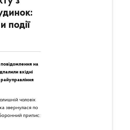
кту з
удинок:
и події
 повідомлення на
ідпалили вхідні
 райуправління
олишній чоловік
нка звернулася по
аборонний припис: