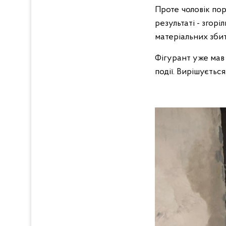
Проте чоловік пор
результаті - згор
матеріальних збит
Фігурант уже мав 
події. Вирішуєтьс