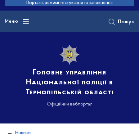
до
Портал в режимі тестування та наповнення
основного
вмісту
Меню
Пошук
Головне управління
Національної поліції в
Тернопільській області
Офіційний вебпортал
Новини