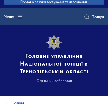
до
Портал в режимі тестування та наповнення
основного
вмісту
Меню
Пошук
Головне управління
Національної поліції в
Тернопільській області
Офіційний вебпортал
Новини