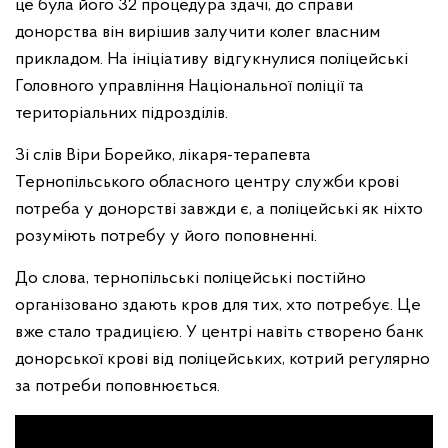
це була його 32 процедура здачі, до справи
донорства він вирішив залучити колег власним
прикладом. На ініціативу відгукнулися поліцейські
Головного управління Національної поліції та
територіальних підрозділів.
Зі слів Віри Борейко, лікаря-терапевта
Тернопільського обласного центру служби крові
потреба у донорстві завжди є, а поліцейські як ніхто
розуміють потребу у його поповненні.
До слова, тернопільські поліцейські постійно
організовано здають кров для тих, хто потребує. Це
вже стало традицією. У центрі навіть створено банк
донорської крові від поліцейських, котрий регулярно
за потреби поповнюється.