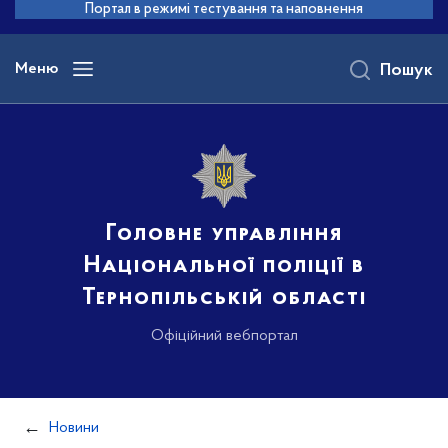
до
Портал в режимі тестування та наповнення
основного
вмісту
Меню
Пошук
Головне управління
Національної поліції в
Тернопільській області
Офіційний вебпортал
Новини