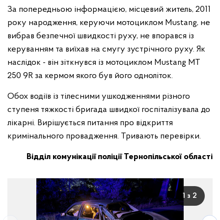
За попередньою інформацією, місцевий житель, 2011
року народження, керуючи мотоциклом Mustang, не
вибрав безпечної швидкості руху, не впорався із
керуванням та виїхав на смугу зустрічного руху. Як
наслідок - він зіткнувся із мотоциклом Mustang МТ
250 9R за кермом якого був його одноліток.
Обох водіїв із тілесними ушкодженнями різного
ступеня тяжкості бригада швидкої госпіталізувала до
лікарні. Вирішується питання про відкриття
кримінального провадження. Тривають перевірки.
Відділ комунікації поліції Тернопільської області
1 з 2