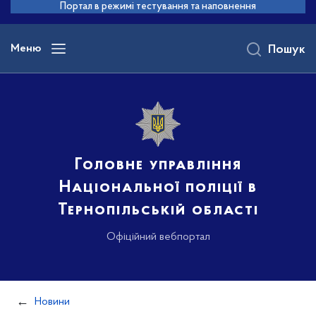
до
Портал в режимі тестування та наповнення
основного
вмісту
Меню
Пошук
Головне управління
Національної поліції в
Тернопільській області
Офіційний вебпортал
Новини