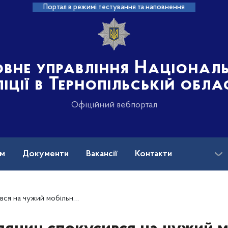
Портал в режимі тестування та наповнення
овне управління Націонал
іції в Тернопільській обла
Офіційний вебпортал
ам
Документи
Вакансії
Контакти
 чужий мобільний телефон