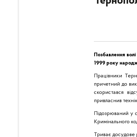
Тернопол
Позбавлення волі
1999 року народж
Працівники Терно
причетний до вик
скористався від
привласнив техні
Підозрюваний у ск
Кримінального код
Триває досудове 