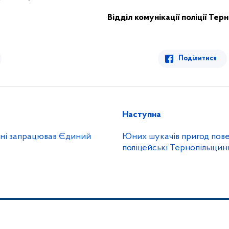
Відділ комунікації поліції
Терн
Поділитися
Наступна
їні запрацював Єдиний
Юних шукачів пригод повернули додому
поліцейські Тернопільщин