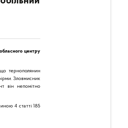
мобільний
 обласного центру
, що тернополянин
фірми. Зловмисник
нт він непомітно
тиною 4 статті 185