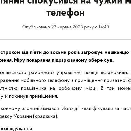
янин спокусився на чужий 
телефон
Опубліковано 23 червня 2023 року о 14:40
 строком від п’яти до восьми років загрожує мешканцю
ення. Міру покарання підозрюваному обере суд.
пільського районного управління поліції встановили
радення мобільного телефону з приміщення приватної 
сутністю працівника на робочому місці. В той моме
ку й покинув приміщення.
оєному злочині зізнався. Його дії кваліфікували за час
ексу України (крадіжка).
розслідування.