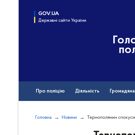
до
основного
GOV.UA
вмісту
Державні сайти України
Гол
пол
Про поліцію
Діяльність
Громадян
Назавжди в строю
Головна
Новини
Тернополянин спокусився на