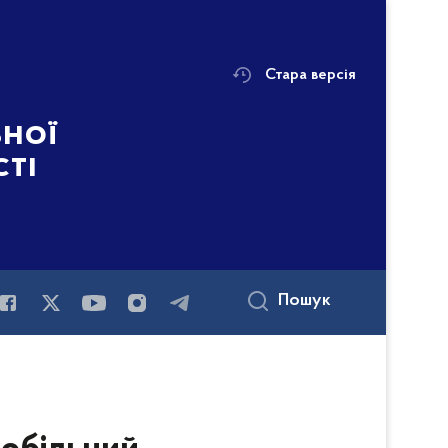
Стара версія
ьної
сті
Пошук