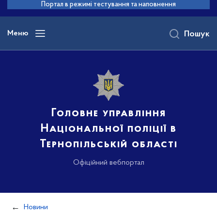
до
Портал в режимі тестування та наповнення
основного
вмісту
Меню
Пошук
Головне управління
Національної поліції в
Тернопільській області
Офіційний вебпортал
Новини