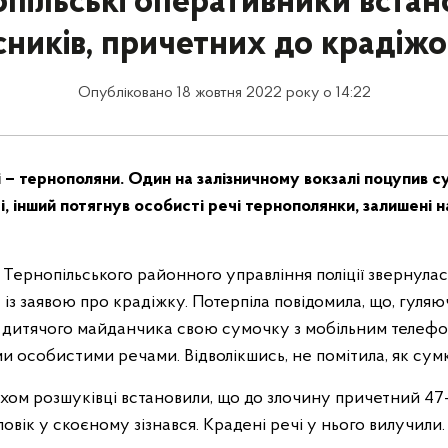
пільські оперативники вста
ників, причетних до крадіж
Опубліковано 18 жовтня 2022 року о 14:22
 – тернополяни. Один на залізничному вокзалі поцупив с
, інший потягнув особисті речі тернополянки, залишені 
 Тернопільського районного управління поліції звернула
із заявою про крадіжку. Потерпіла повідомила, що, гуляю
і дитячого майданчика свою сумочку з мобільним телефо
и особистими речами. Відволікшись, не помітила, як сум
ом розшуківці встановили, що до злочину причетний 47
овік у скоєному зізнався. Крадені речі у нього вилучили.