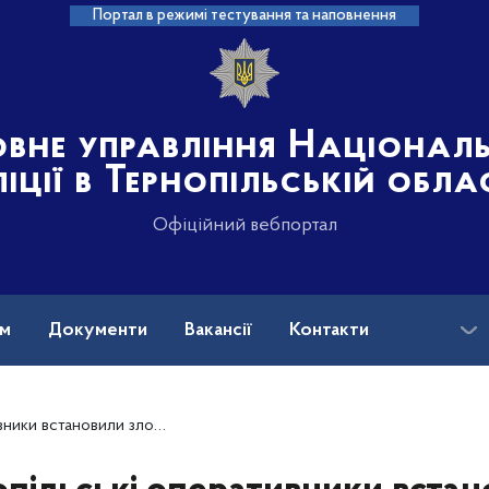
Портал в режимі тестування та наповнення
овне управління Націонал
іції в Тернопільській обла
Офіційний вебпортал
ам
Документи
Вакансії
Контакти
вмисників, причетних до крадіжок сумок