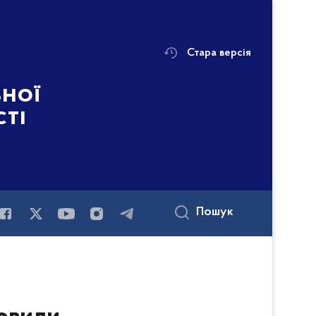
Стара версія
ьної
сті
Пошук