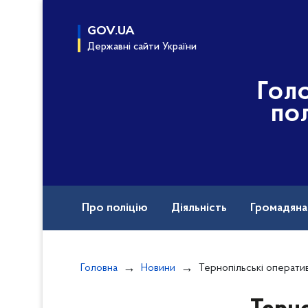
до
основного
GOV.UA
вмісту
Державні сайти України
Гол
пол
Про поліцію
Діяльність
Громадян
Назавжди в строю
Головна
Новини
Тернопільські оперативники встановили зло