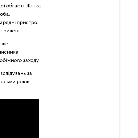
ої області. Жінка
оба,
зарядні пристрої
 гривень.
ніше
мисника
обіжного заходу.
зслідувань за
восьми років