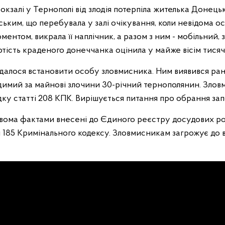
окзалі у Тернополі від злодія потерпіла жителька Донецьк
ським, що перебувала у залі очікування, коли невідома ос
ентом, викрала її наплічник, а разом з ним - мобільний, 
ртість краденого донеччанка оцінила у майже вісім тисяч
алося встановити особу зловмисника. Ним виявився ра
имий за майнові злочини 30-річний тернополянин. Злов
ку статті 208 КПК. Вирішується питання про обрання зап
двома фактами внесені до Єдиного реєстру досудових ро
і 185 Кримінального кодексу. Зловмисникам загрожує до 