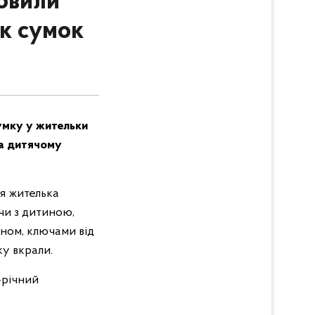
новили
ок сумок
умку у жительки
на дитячому
ся жителька
чи з дитиною,
ном, ключами від
ку вкрали.
-річний