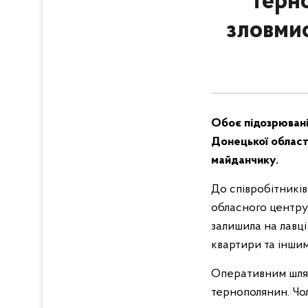
Терно
зловмис
Обоє підозрювані
Донецької області
майданчику.
До співробітників
обласного центру 
залишила на лавц
квартири та іншим
Оперативним шлях
тернополянин. Чол