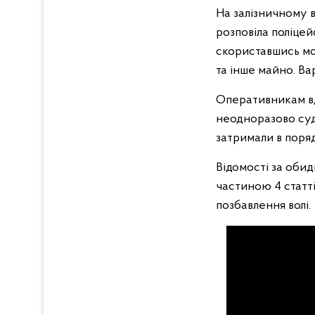
На залізничному в
розповіла поліцей
скориставшись мом
та інше майно. Ва
Оперативникам вд
неодноразово суд
затримали в поряд
Відомості за оби
частиною 4 статт
позбавлення волі.