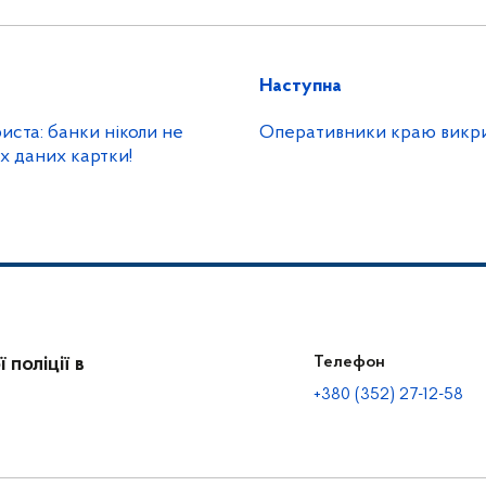
Наступна
иста: банки ніколи не
Оперативники краю викр
вимагають жодних даних картки!
поліції в
Телефон
+380 (352) 27-12-58