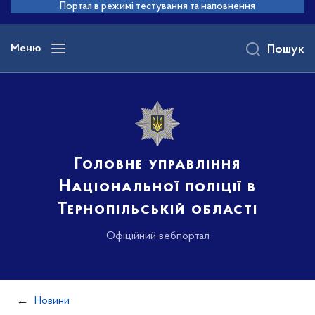
до
Портал в режимі тестування та наповнення
основного
вмісту
Меню
Пошук
Головне управління
Національної поліції в
Тернопільській області
Офіційний вебпортал
Новини