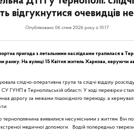
льна ДТП у Тернополі: слідчі 
ть відгукнутися очевидців н
Опубліковано 06 січня 2026 року о 10:17
ртна пригода з летальними наслідками трапилася в Терн
ини ранку. На вулиці 15 Квітня житель Харкова, керуючи
ацювала слідчо-оперативна група та слідчі відділу розслід
СУ ГУНП в Тернопільській області. У ході перевірки стал
инав дорогу за межами пішохідного переходу, а кермувал
ти.
о тернополянина виявилися несумісними з життям. Він п
екстреної медичної допомоги. Водій попередньо тверезий