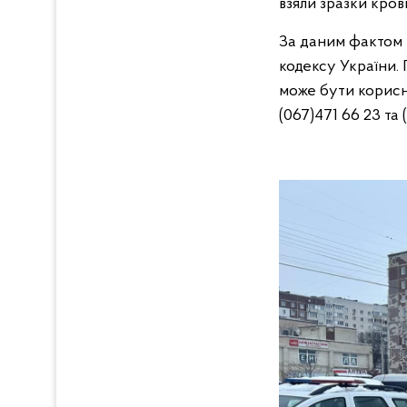
взяли зразки кров
За даним фактом 
кодексу України. 
може бути корисн
(067)471 66 23 та