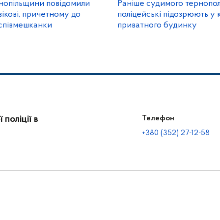
ернопільщини повідомили
Раніше судимого тернопо
вікові, причетному до
поліцейські підозрюють у 
 співмешканки
приватного будинку
поліції в
Телефон
+380 (352) 27-12-58