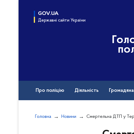
до
основного
GOV.UA
вмісту
Державні сайти України
Гол
пол
Про поліцію
Діяльність
Громадян
Назавжди в строю
Головна
Новини
Смертельна ДТП у Тернополі: слідчі поліції