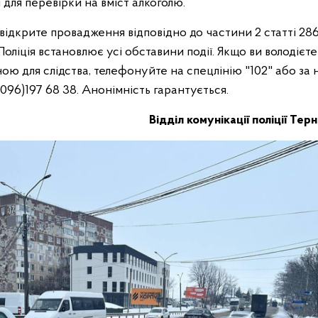
і для перевірки на вміст алкоголю.
відкрите провадження відповідно до частини 2 статті 28
Поліція встановлює усі обставини події. Якщо ви володієт
ою для слідства, телефонуйте на спецлінію "102" або за
 (096)197 68 38. Анонімність гарантується.
Відділ комунікації поліції Тер