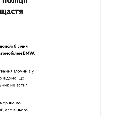
поліції
ещастя
ополі 6 січня
 автомобілем BMW,
ування злочинів у
о відомо, що
ьник не встиг
омер ще до
, але в нього