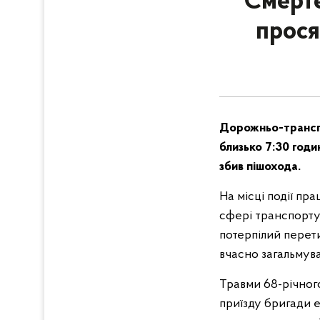
Смерте
прося
Дорожньо-транспо
близько 7:30 год
збив пішохода.
На місці події пр
сфері транспорту 
потерпілий перет
вчасно загальмува
Травми 68-річног
приїзду бригади 