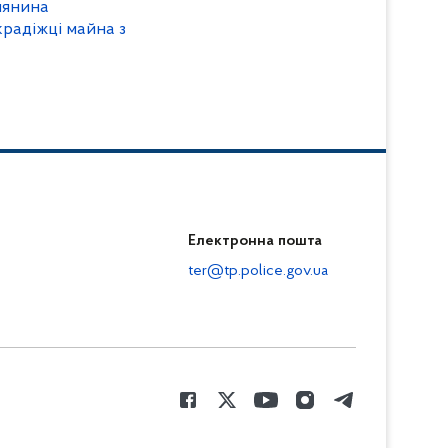
лянина
крадіжці майна з
Електронна пошта
ter@tp.police.gov.ua