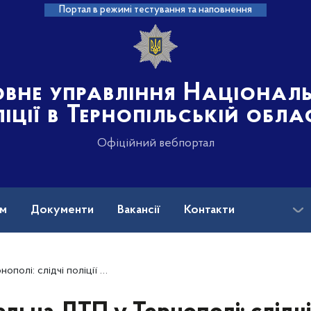
Портал в режимі тестування та наповнення
овне управління Націонал
іції в Тернопільській обла
Офіційний вебпортал
ам
Документи
Вакансії
Контакти
 просять відгукнутися очевидців нещастя