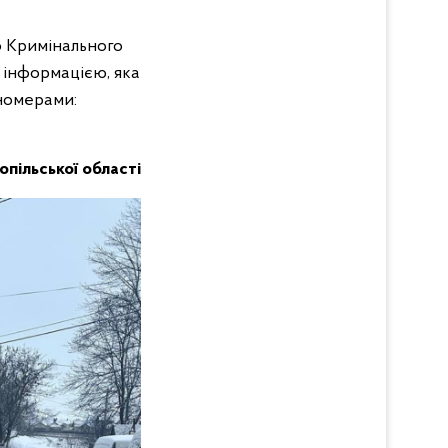
6 Кримінального
е інформацією, яка
 номерами:
нопільської області