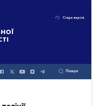
Стара версія
ьної
сті
Пошук