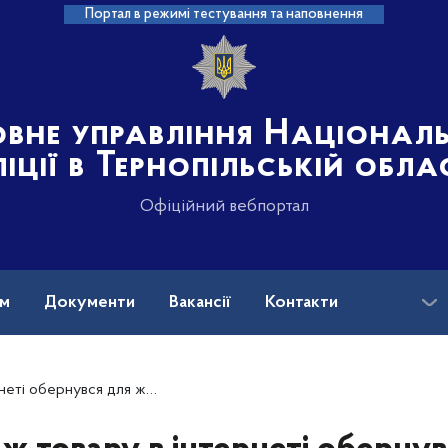
Портал в режимі тестування та наповнення
овне управління Націонал
іції в Тернопільській обла
Офіційний вебпортал
ам
Документи
Вакансії
Контакти
ся для жительки Тернополя аферою