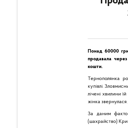
Прода
Понад 60000 гри
продавала через 
кошти.
Тернополянка ро
купівлі. Зловмисн
лічені хвилини ї
жінка звернулася 
За даним фактом
(шахрайство) Кри