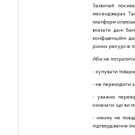
Зазвичай посил
месенджерах. Так
платформ оголоше
вказати дані бан
конфіденційні да
різних ресурсів т
Аби не потрапити
- купувати товари
- не переходити 
- уважно переві
означати, що ви п
- нікому не пові
підтвердження пла