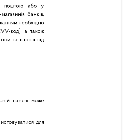
ою поштою або у
агазинів, банків,
иланням необхідно
СVV-код), а також
іни та паролі від
сній панелі може
ристовуватися для