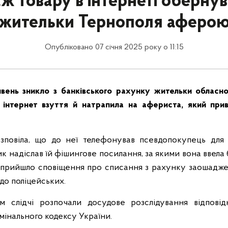
ж товару в інтернеті обернув
жительки Тернополя аферо
Опубліковано 07 січня 2025 року о 11:15
вень зникло з банківського рахунку жительки обласно
інтернет взуття й натрапила на афериста, який прив
зповіла, що до неї телефонував псевдопокупець для
ик надіслав їй фішингове посилання, за якими вона ввела б
й прийшло сповіщення про списання з рахунку заошадж
до поліцейських.
 слідчі розпочали досудове розслідування відповід
мінального кодексу України.