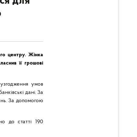
ся для
ю
го центру. Жінка
ласнив її грошові
 узгодження умов
анківські дані. За
ень. За допомогою
но до статті 190