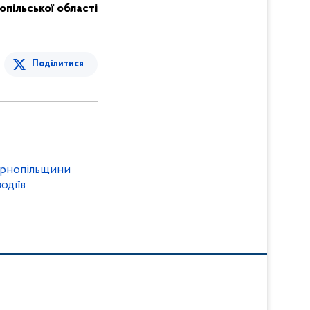
нопільської області
Поділитися
Тернопільщини
одіїв