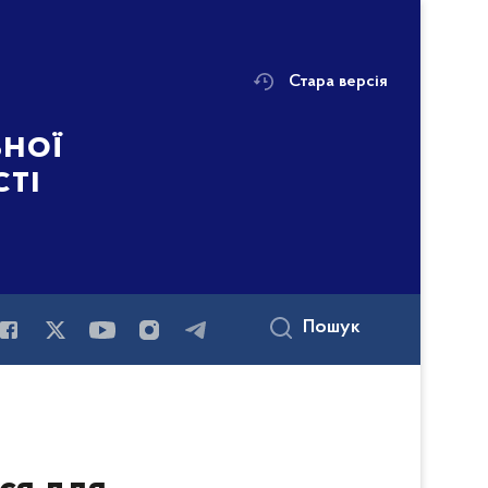
Стара версія
ьної
сті
Пошук