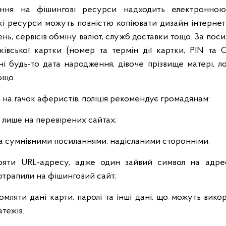
ання на фішингові ресурси надходить електронн
і ресурси можуть повністю копіювати дизайн інтернет-м
нь, сервісів обміну валют, служб доставки тощо. За пос
ківської картки (номер та термін дії картки, PIN та 
ні будь-то дата народження, дівоче прізвище матері, лог
ощо.
 на гачок аферистів, поліція рекомендує громадянам:
 лише на перевірених сайтах;
за сумнівними посиланнями, надісланими сторонніми;
ряти URL-адресу, адже один зайвий символ на адре
отрапили на фішинговий сайт;
домляти дані карти, паролі та інші дані, що можуть вико
тежів.