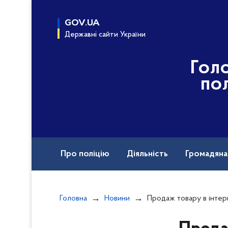
до
основного
GOV.UA
вмісту
Державні сайти України
Гол
пол
Про поліцію
Діяльність
Громадян
Назавжди в строю
Головна
Новини
Продаж товару в інтернеті обернув