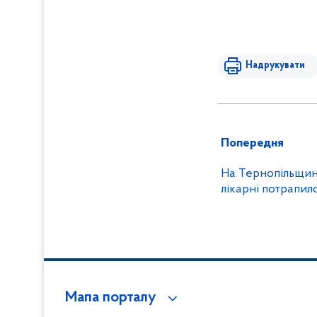
Надрукувати
Попередня
На Тернопільщині
лікарні потрапил
Мапа порталу