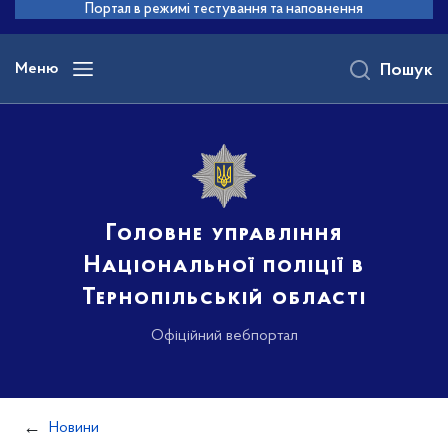
до
Портал в режимі тестування та наповнення
основного
вмісту
Меню
Пошук
Головне управління
Національної поліції в
Тернопільській області
Офіційний вебпортал
Новини