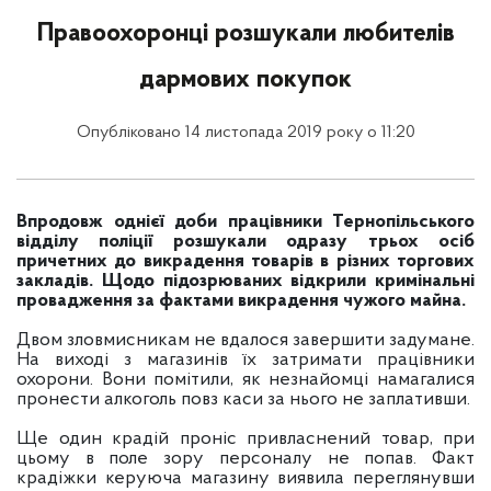
Правоохоронці розшукали любителів
дармових покупок
Опубліковано 14 листопада 2019 року о 11:20
Впродовж однієї доби працівники Тернопільського
відділу поліції розшукали одразу трьох осіб
причетних до викрадення товарів в різних торгових
закладів. Щодо підозрюваних відкрили кримінальні
провадження за фактами викрадення чужого майна.
Двом зловмисникам не вдалося завершити задумане.
На виході з магазинів їх затримати працівники
охорони. Вони помітили, як незнайомці намагалися
пронести алкоголь повз каси за нього не заплативши.
Ще один крадій проніс привласнений товар, при
цьому в поле зору персоналу не попав. Факт
крадіжки керуюча магазину виявила переглянувши