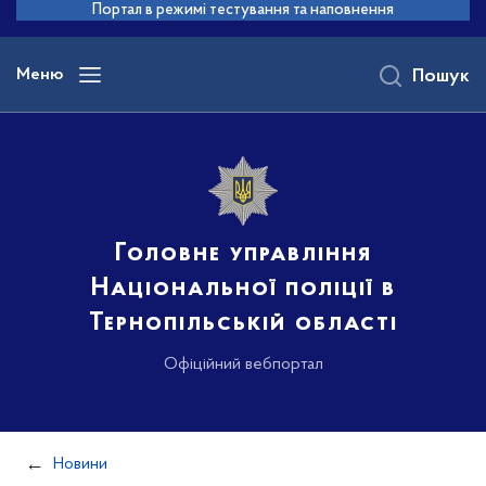
до
Портал в режимі тестування та наповнення
основного
вмісту
Меню
Пошук
Головне управління
Національної поліції в
Тернопільській області
Офіційний вебпортал
Новини