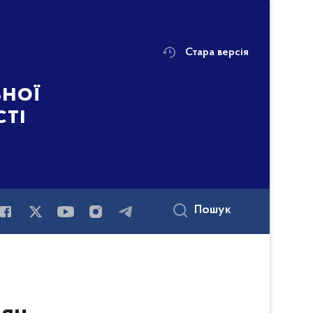
Стара версія
ьної
сті
Пошук