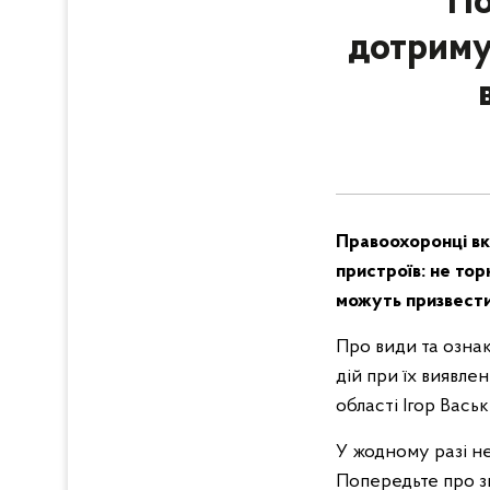
По
дотриму
Правоохоронці вк
пристроїв: не тор
можуть призвести 
Про види та ознак
дій при їх виявле
області Ігор Ваські
У жодному разі не
Попередьте про зн