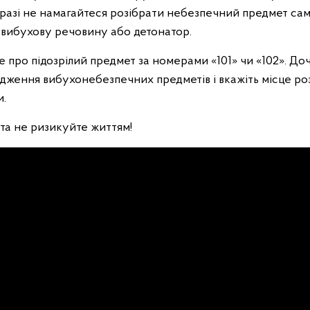
у разі не намагайтеся розібрати небезпечний предмет са
о вибухову речовину або детонатор.
 про підозрілий предмет за номерами «101» чи «102». До
кодження вибухонебезпечних предметів і вкажіть місце р
и.
та не ризикуйте життям!