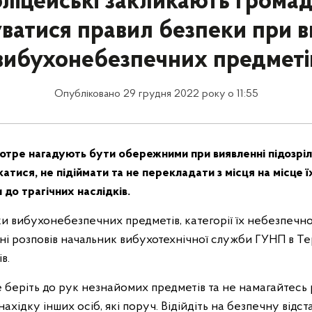
ліцейські закликають грома
ватися правил безпеки при в
вибухонебезпечних предметі
Опубліковано 29 грудня 2022 року о 11:55
отре нагадують бути обережними при виявленні підозріл
катися, не підіймати та не перекладати з місця на місце їх
до трагічних наслідків.
и вибухонебезпечних предметів, категорії їх небезпечно
нні розповів начальник вибухотехнічної служби ГУНП в Те
в.
 беріть до рук незнайомих предметів та не намагайтесь 
ахідку інших осіб, які поруч. Відійдіть на безпечну відс