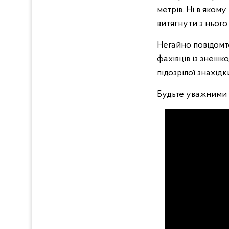
метрів. Ні в яком
витягнути з ньог
Негайно повідомте
фахівців із знеш
підозрілої знахідк
Будьте уважними 