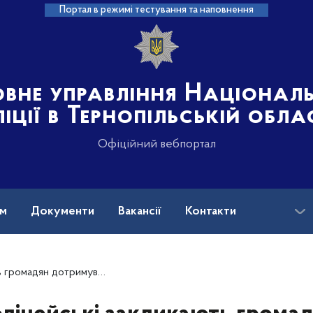
Портал в режимі тестування та наповнення
овне управління Націонал
іції в Тернопільській обла
Офіційний вебпортал
ам
Документи
Вакансії
Контакти
езпеки при виявленні вибухонебезпечних предметів