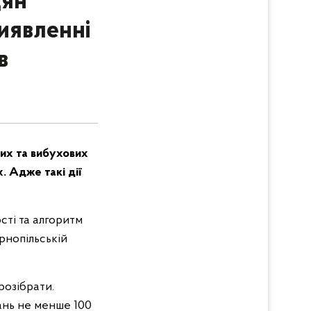
дян
иявленні
в
их та вибухових
. Адже такі дії
сті та алгоритм
рнопільській
розібрати.
тань не менше 100