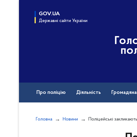
до
основного
GOV.UA
вмісту
Державні сайти України
Гол
пол
Про поліцію
Діяльність
Громадян
Назавжди в строю
Головна
Новини
Поліцейські закликають громадян дотримуватися правил б