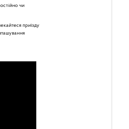
мостійно чи
чекайтеся приїзду
озташування