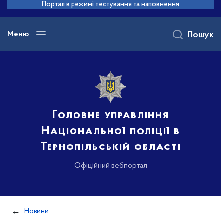
до
Портал в режимі тестування та наповнення
основного
вмісту
Меню
Пошук
Головне управління
Національної поліції в
Тернопільській області
Офіційний вебпортал
Новини