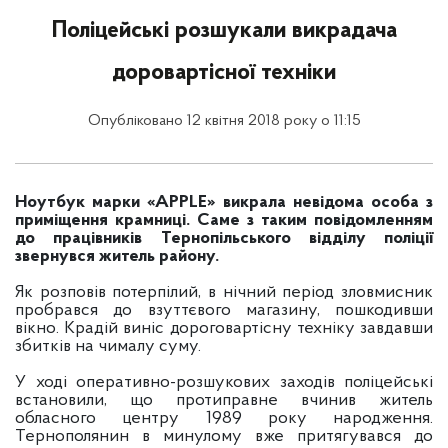
Поліцейські розшукали викрадача
доровартісної техніки
Опубліковано 12 квітня 2018 року о 11:15
Ноутбук марки «APPLE» викрала невідома особа з
приміщення крамниці. Саме з таким повідомленням
до працівників Тернопільського відділу поліції
звернувся житель району.
Як розповів потерпілий, в нічний період зловмисник
пробрався до взуттєвого магазину, пошкодивши
вікно. Крадій виніс дороговартісну техніку завдавши
збитків на чималу суму.
У ході оперативно-розшукових заходів поліцейські
встановили, що протиправне вчинив житель
обласного центру 1989 року народження.
Тернополянин в минулому вже притягувався до