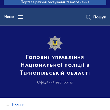
до
Портал в режимі тестування та наповнення
основного
вмісту
Меню
Пошук
Головне управління
Національної поліції в
Тернопільській області
Офіційний вебпортал
Новини