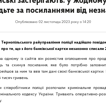
ські застерігають: у жодному
ьте за посиланнями від нез
Опубліковано 02 листопада 2023 року о 14:20
в Тернопільського райуправління поліції надійшло повідо
про те, що з його банківської картки незаконно списали 
, на одному із сайтів він розмістив оголошення про про
ець та скинув посилання, яке було потрібно заповнит
йшов за ним та ввів там дані своєї банківської картки. 
 тисяч гривень.
 співробітники поліції розпочали кримінальне провад
мінального кодексу України. Тривають оперативно-роз
у.