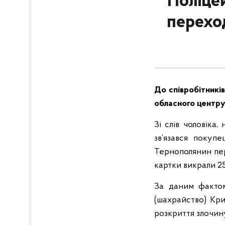
Поліцей
переход
До співробітникі
обласного центру 
Зі слів чоловіка
зв’язався покуп
Тернополянин пере
картки викрали 25
За даним фактом
(шахрайство) Кри
розкриття злочин