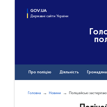
до
основного
GOV.UA
вмісту
Державні сайти України
Гол
пол
Про поліцію
Діяльність
Громадян
Назавжди в строю
Головна
Новини
Поліцейські застерігають: у жодному разі не 