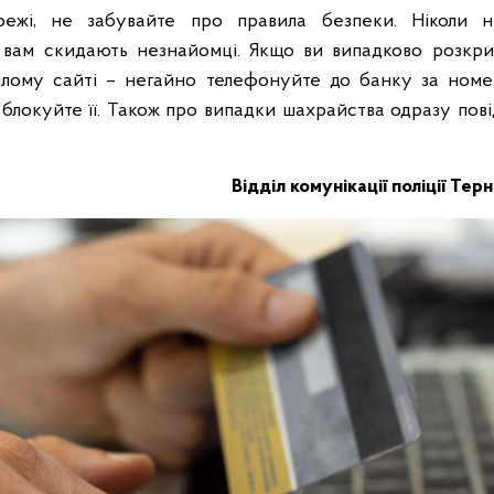
ежі, не забувайте про правила безпеки. Ніколи н
 вам скидають незнайомці. Якщо ви випадково розкри
рілому сайті – негайно телефонуйте до банку за номе
а блокуйте її. Також про випадки шахрайства одразу пові
Відділ комунікації поліції Тер