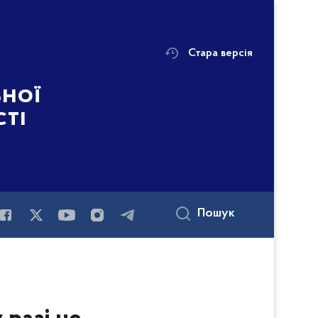
Стара версія
ьної
сті
Пошук