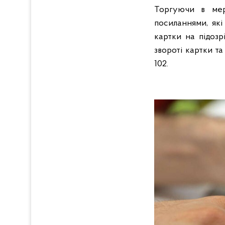
Торгуючи в мер
посиланнями, які
картки на підоз
звороті картки т
102.