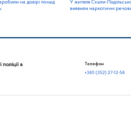
аробили на довірі понад
У жителя Скали-Подільсько
ь
виявили наркотичні речов
поліції в
Телефон
+380 (352) 27-12-58