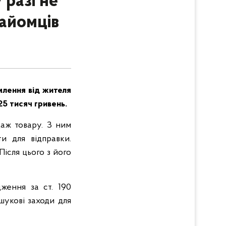
 разі не
найомців
млення від жителя
25 тисяч гривень.
даж товару. З ним
и для відправки.
Після цього з його
ження за ст. 190
шукові заходи для