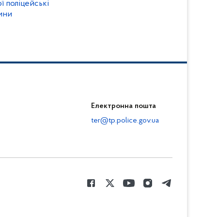
ї поліцейські
ини
Електронна пошта
ter@tp.police.gov.ua