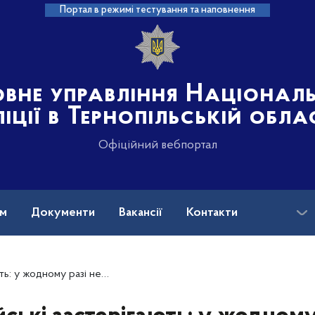
Портал в режимі тестування та наповнення
овне управління Націонал
іції в Тернопільській обла
Офіційний вебпортал
ам
Документи
Вакансії
Контакти
переходьте за посиланнями від незнайомців