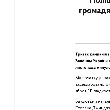
Полі
громадя
Триває кампанія з
Законом України «
листопада минуло
Від початку дії з
задекларованого –
зброя, 111 гладко
За словами началь
Степана Джинджир