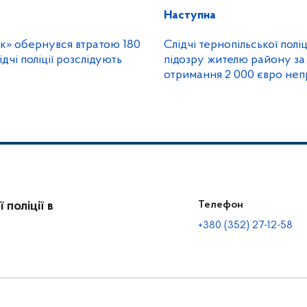
Наступна
ок» обернувся втратою 180
Слідчі тернопільської полі
ідчі поліції розслідують
підозру жителю району за
отримання 2 000 євро неп
вигоди
поліції в
Телефон
+380 (352) 27-12-58