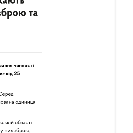
кають
зброю та
рання чинності
и» від 25
 Серед
бінована одиниця
ській області
у них зброю,