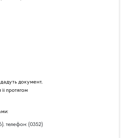
видадуть документ,
 її протягом
ами:
), телефон: (0352)