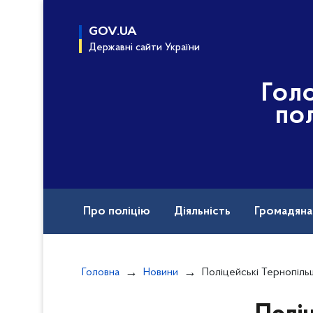
до
основного
GOV.UA
вмісту
Державні сайти України
Гол
пол
Про поліцію
Діяльність
Громадян
Назавжди в строю
Головна
Новини
Поліцейські Тернопільщини закликають громадян декла