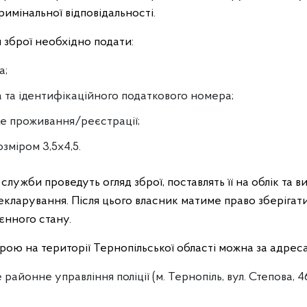
римінальної відповідальності.
 зброї необхідно подати:
а;
а та ідентифікаційного податкового номера;
це проживання/реєстрації;
зміром 3,5x4,5.
 служби проведуть огляд зброї, поставлять її на облік та 
кларування. Після цього власник матиме право зберігати
єнного стану.
рою на території Тернопільської області можна за адрес
районне управління поліції (м. Тернопіль, вул. Степова, 46