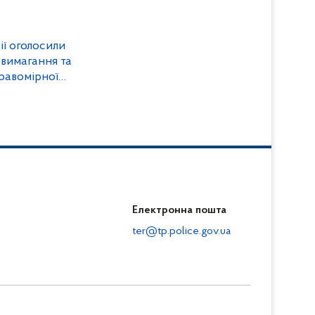
ції оголосили
 вимагання та
равомірної
Електронна пошта
ter@tp.police.gov.ua