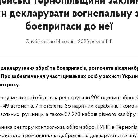
цейські Тернопільщини закли
н декларувати вогнепальну 
боєприпаси до неї
Опубліковано 14 серпня 2025 року о 11:11
 декларування зброї та боєприпасів, розпочата після наб
Про забезпечення участі цивільних осіб у захисті Україн
го року.
акону мешканці області зареєстрували 204 одиниці зброї.
 49 автоматів, 7 пістолетів, 36 нарізних карабінів, 1 ком
ствольних рушниць, а також 37 270 набоїв різного калібру.
ника сектору контролю за обігом зброї ГУНП в Тернопіль
истого, громадяни, які добровільно декларують наявну 