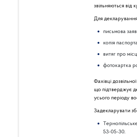
звільняються від к
Для декларування
письмова заяв
копія паспорт
витяг про міс
фотокартка ро
Фахівці дозвільної
що підтверджує де
усього періоду во
Задекларувати зб
Тернопільське 
53-05-30;