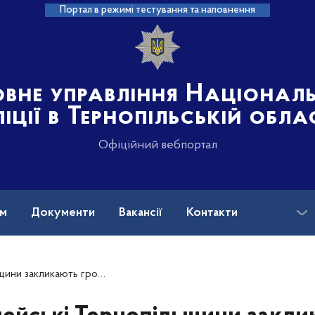
Портал в режимі тестування та наповнення
овне управління Націонал
іції в Тернопільській обла
Офіційний вебпортал
ам
Документи
Вакансії
Контакти
рувати вогнепальну зброю та боєприпаси до неї