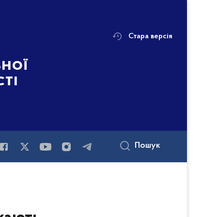
Стара версія
ьної
сті
Пошук