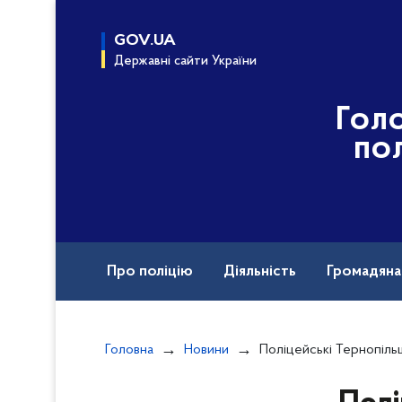
до
основного
GOV.UA
вмісту
Державні сайти України
Гол
пол
Про поліцію
Діяльність
Громадян
Назавжди в строю
Головна
Новини
Поліцейські Тернопільщини навчалися стресостійкості