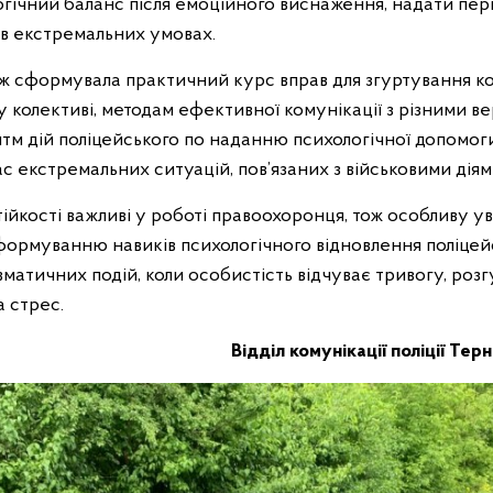
огічний баланс після емоційного виснаження, надати пер
в екстремальних умовах.
ж сформувала практичний курс вправ для згуртування к
 колективі, методам ефективної комунікації з різними в
итм дій поліцейського по наданню психологічної допомог
с екстремальних ситуацій, пов’язаних з військовими діям
ійкості важливі у роботі правоохоронця, тож особливу у
 формуванню навиків психологічного відновлення поліцей
авматичних подій, коли особистість відчуває тривогу, розг
 стрес.
Відділ комунікації поліції Тер