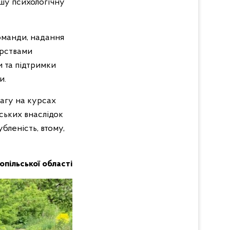
шу психологічну
оманди, надання
ерствами
и та підтримки
и.
вагу на курсах
ських внаслідок
убленість, втому,
нопільської області