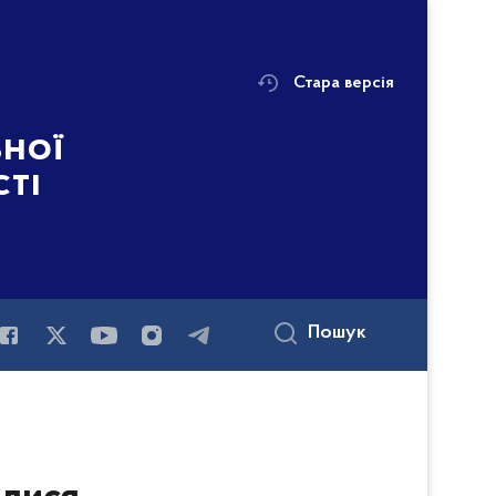
Стара версія
ьної
сті
Пошук