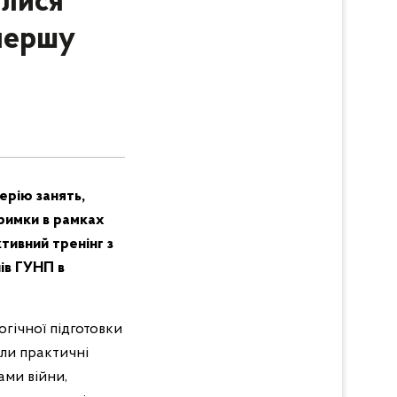
алися
 першу
ерію занять,
тримки в рамках
тивний тренінг з
лів ГУНП в
гічної підготовки
ли практичні
ами війни,