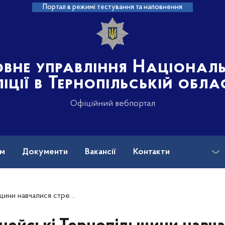
Портал в режимі тестування та наповнення
овне управління Націонал
іції в Тернопільській обла
Офіційний вебпортал
ам
Документи
Вакансії
Контакти
 та умінню надати першу психологічну допомогу