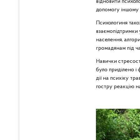
відновити психол
допомогу іншому 
Психологиня тако
взаємопідтримки у
населення, алгор
громадянам під ча
Навички стресост
було приділено і
дії на психіку тр
гостру реакцію на