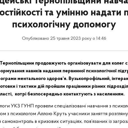
цейські Тернопільщини навч
остійкості та умінню надати
психологічну допомогу
Опубліковано 25 травня 2023 року о 14:46
ї Тернопільщини продовжують організовувати для колег с
ормування навиків надання первинної психологічної під
ограми ментального здоров’я. Вузькопрофільний, інтерак
готовки і тактики дій пройшли працівники різних підрозді
бласті, котрі безпосередньо контактують з населенням.
оги УКЗ ГУНП провели спеціалізовані навчання з психоло
зом з психологом Аллою Круть учасники заняття розгляну
 самоконтроль в кризових ситуаціях, пов’язаних із загроз