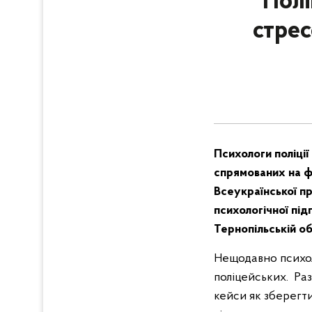
Полі
стрес
Психологи поліці
спрямованих на ф
Всеукраїнської пр
психологічної під
Тернопільській о
Нещодавно психол
поліцейських. Ра
кейси як зберегти