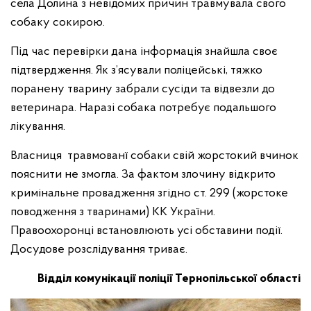
села Долина з невідомих причин травмувала свого
собаку сокирою.
Під час перевірки дана інформація знайшла своє
підтвердження. Як з’ясували поліцейські, тяжко
поранену тварину забрали сусіди та відвезли до
ветеринара. Наразі собака потребує подальшого
лікування.
Власниця травмованї собаки свій жорстокий вчинок
пояснити не змогла. За фактом злочину відкрито
кримінальне провадження згідно ст. 299 (жорстоке
поводження з тваринами) КК України.
Правоохоронці встановлюють усі обставини події.
Досудове розслідування триває.
Відділ комунікації поліції Тернопільської області