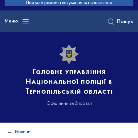
до
Портал в режимі тестування та наповнення
основного
вмісту
Меню
Пошук
Головне управління
Національної поліції в
Тернопільській області
Офіційний вебпортал
Новини