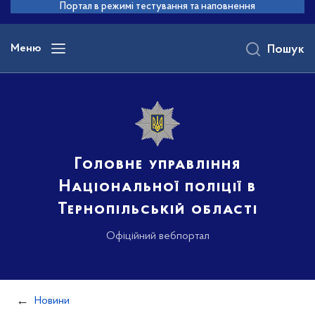
до
Портал в режимі тестування та наповнення
основного
вмісту
Меню
Пошук
Головне управління
Національної поліції в
Тернопільській області
Офіційний вебпортал
Новини