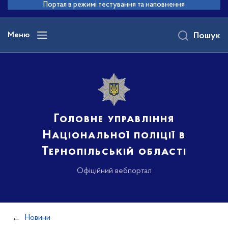
до
Портал в режимі тестування та наповнення
основного
вмісту
Меню
Пошук
Головне управління
Національної поліції в
Тернопільській області
Офіційний вебпортал
Новини