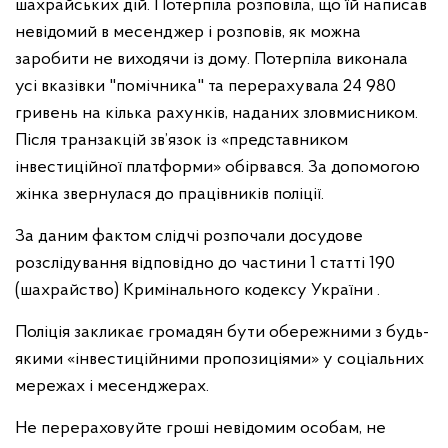
шахрайських дій. Потерпіла розповіла, що їй написав
невідомий в месенджер і розповів, як можна
заробити не виходячи із дому. Потерпіла виконала
усі вказівки "помічника" та перерахувала 24 980
гривень на кілька рахунків, наданих зловмисником.
Після транзакцій зв’язок із «представником
інвестиційної платформи» обірвався. За допомогою
жінка звернулася до працівників поліції.
За даним фактом слідчі розпочали досудове
розслідування відповідно до частини 1 статті 190
(шахрайство) Кримінального кодексу України .
Поліція закликає громадян бути обережними з будь-
якими «інвестиційними пропозиціями» у соціальних
мережах і месенджерах.
Не перераховуйте гроші невідомим особам, не