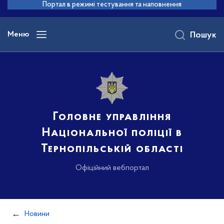
до
Портал в режимі тестування та наповнення
основного
вмісту
Меню
Пошук
Головне управління
Національної поліції в
Тернопільській області
Офіційний вебпортал
Новини