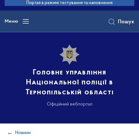
до
Портал в режимі тестування та наповнення
основного
вмісту
Меню
Пошук
Головне управління
Національної поліції в
Тернопільській області
Офіційний вебпортал
Новини