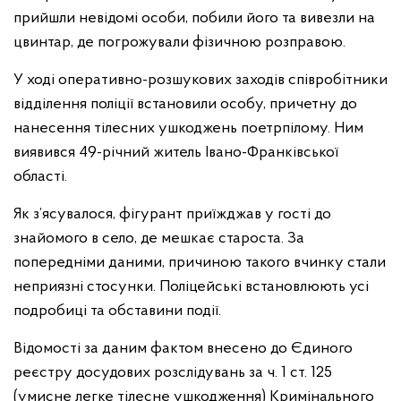
прийшли невідомі особи, побили його та вивезли на
цвинтар, де погрожували фізичною розправою.
У ході оперативно-розшукових заходів співробітники
відділення поліції встановили особу, причетну до
нанесення тілесних ушкоджень поетрпілому. Ним
виявився 49-річний житель Івано-Франківської
області.
Як з’ясувалося, фігурант приїжджав у гості до
знайомого в село, де мешкає староста. За
попередніми даними, причиною такого вчинку стали
неприязні стосунки. Поліцейські встановлюють усі
подробиці та обставини події.
Відомості за даним фактом внесено до Єдиного
реєстру досудових розслідувань за ч. 1 ст. 125
(умисне легке тілесне ушкодження) Кримінального