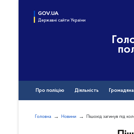
до
основного
GOV.UA
вмісту
Державні сайти України
Гол
пол
Про поліцію
Діяльність
Громадян
Назавжди в строю
Головна
Новини
Пішохід загинув під к