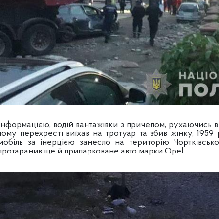
нформацією, водій вантажівки з причепом, рухаючись 
бному перехресті виїхав на тротуар та збив жінку, 1959
мобіль за інерцією занесло на територію Чортківськ
 протаранив ще й припарковане авто марки Opel.