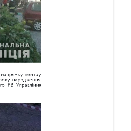
в напрямку центру
 року народження.
ого РВ Управління