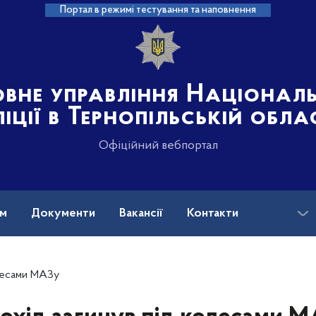
Портал в режимі тестування та наповнення
овне управління Націонал
іції в Тернопільській обла
Офіційний вебпортал
ам
Документи
Вакансії
Контакти
олесами МАЗу