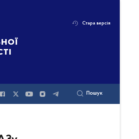
Стара версія
ьної
сті
Пошук