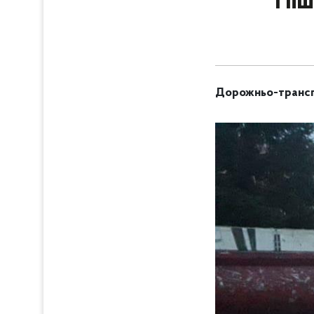
Піш
Дорожньо-транспо