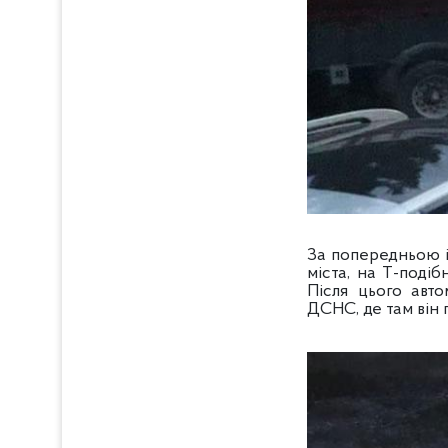
За попередньою і
міста, на Т-поді
Після цього авто
ДСНС, де там він