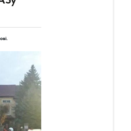
МАЗу
ові.