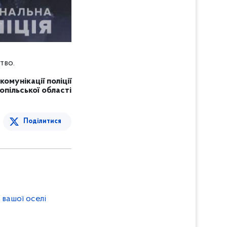
тво.
комунікації поліції
опільської області
Поділитися
вашої оселі