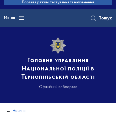
до
Портал в режимі тестування та наповнення
основного
вмісту
Меню
Пошук
Головне управління
Національної поліції в
Тернопільській області
Офіційний вебпортал
Новини