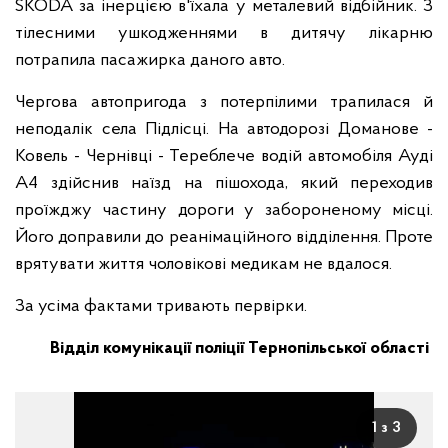
SKODA за інерцією в'їхала у металевий відбійник. З
тілесними ушкодженнями в дитячу лікарню
потрапила пасажирка даного авто.
Чергова автопригода з потерпілими трапилася й
неподалік села Підлісці. На автодорозі Доманове -
Ковель - Чернівці - Тереблече водій автомобіля Ауді
А4 здійснив наїзд на пішохода, який переходив
проїжджу частину дороги у забороненому місці.
Його доправили до реанімаційного відділення. Проте
врятувати життя чоловікові медикам не вдалося.
За усіма фактами тривають первірки.
Відділ комунікації поліції Тернопільської області
1 з 3