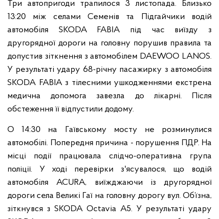
Три автопригоди трапилося 3 листопада. Близько
13:20 між селами Семенів та Підгайчики водій
автомобіля SKODA FABIA під час виїзду з
другорядної дороги на головну порушив правила та
допустив зіткнення з автомобілем DAEWOO LANOS.
У результаті удару 68-річну пасажирку з автомобіля
SKODA FABIA з тілесними ушкодженнями екстрена
медична допомога завезла до лікарні. Після
обстеження її відпустили додому.
О 14:30 на Гаївському мосту не розминулися
автомобілі. Попередня причина - порушення ПДР. На
місці події працювала слідчо-оперативна група
поліції. У ході перевірки з'ясувалося, що водій
автомобіля ACURA, виїжджаючи із другорядної
дороги села Великі Гаї на головну дорогу вул. Об’їзна,
зіткнувся з SKODA Octavia A5. У результаті удару