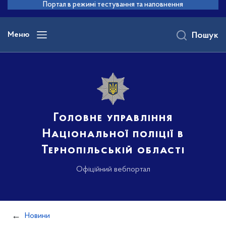
до
Портал в режимі тестування та наповнення
основного
вмісту
Меню
Пошук
Головне управління
Національної поліції в
Тернопільській області
Офіційний вебпортал
Новини