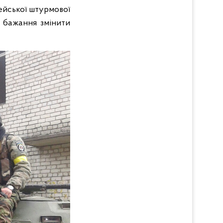
цейської штурмової
ли бажання змінити