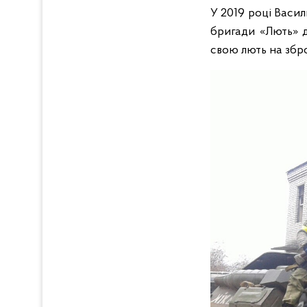
У 2019 році Васил
бригади «Лють» ді
свою лють на збр