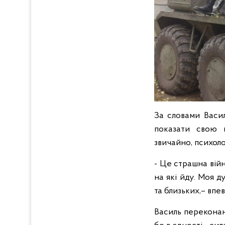
За словами Васил
показати свою н
звичайно, психоло
- Це страшна вій
на які йду. Моя 
та близьких,– впе
Василь переконан