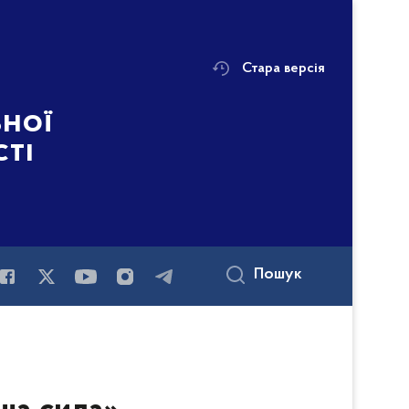
Стара версія
ьної
сті
Пошук