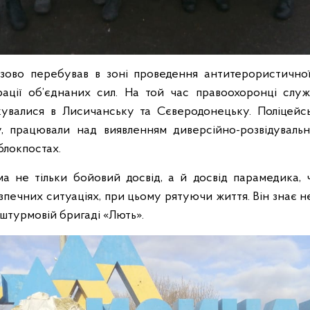
зово перебував в зоні проведення антитерористичної 
ації об’єднаних сил. На той час правоохоронці служ
кувалися в Лисичанську та Сєверодонецьку. Поліцейс
у, працювали над виявленням диверсійно-розвідувальн
блокпостах.
 не тільки бойовий досвід, а й досвід парамедика, ч
зпечних ситуаціях, при цьому рятуючи життя. Він знає не
 штурмовій бригаді «Лють».