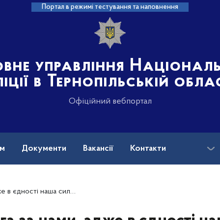
Портал в режимі тестування та наповнення
овне управління Націонал
іції в Тернопільській обла
Офіційний вебпортал
ам
Документи
Вакансії
Контакти
цейський штурмової бригади «Лють» Василь Кишкан