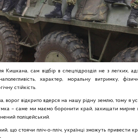
я Кишкана, сам відбір в спецпідрозділ не з легких, а
аполегливість, характер, моральну витримку, фізичн
гічну стійкість.
на, ворог відкрито вдерся на нашу рідну землю, тому я у
думка – саме ми маємо боронити край, захищати мирне 
внений поліцейський.
ий, що стоячи пліч-о-пліч, українці зможуть привести кр