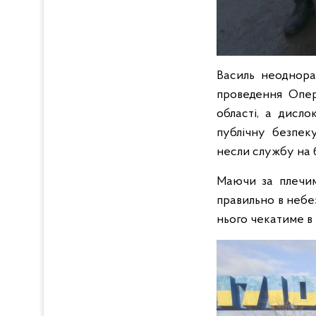
Василь неоднора
проведення Опер
області, а дисло
публічну безпек
несли службу на 
Маючи за плечима
правильно в небе
нього чекатиме в