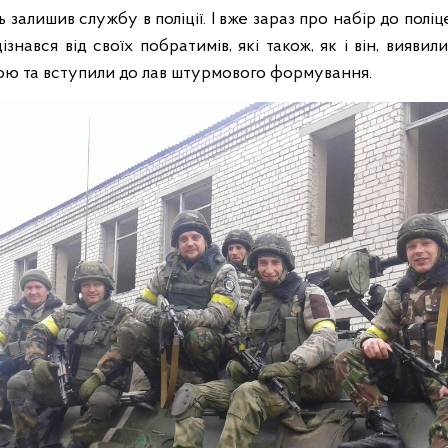
ь залишив службу в поліції. І вже зараз про набір до полі
знався від своїх побратимів, які також, як і він, вияви
ою та вступили до лав штурмового формування.