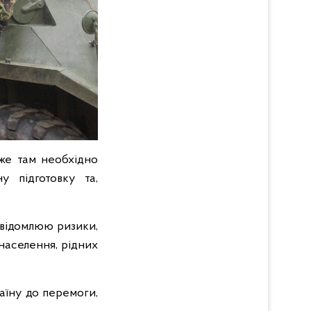
дже там необхідно
у підготовку та,
свідомлюю ризики,
населення, рідних
аїну до перемоги,