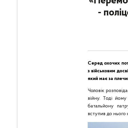
«Перемог
- полі
Серед охочих пот
з військовим досв
який має за плечи
Чоловік розповіда
війну. Тоді йому
батальйону патр
вступив до нього 