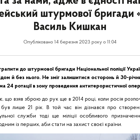
а за нами, адже в єдності на
цейський штурмової бригади
Василь Кишкан
Опубліковано 14 березня 2023 року о 11:04
рапити до штурмової бригади Національної поліції Укра
ідом й без нього. Не зміг залишитися осторонь й 30-річ
ма 24 ротації в зону проведення антитерористичної опера
є, що взяв зброю до рук ще в 2014 році, коли росія роз
 був лише 21 рік. В той час він дізнався про створе
ульної служби тоді ще міліції особливого призначенн
одним із перших, аби стати на захист своєї країни.