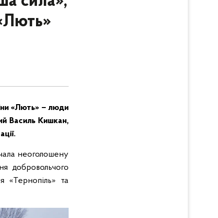
ша сила»,
 «Лють»
їни «Лють» – люди
ний Василь Кишкан,
ції.
почала неоголошену
ння добровольчого
я «Тернопіль» та