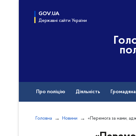
до
основного
GOV.UA
вмісту
Державні сайти України
Гол
пол
Про поліцію
Діяльність
Громадян
Назавжди в строю
Головна
Новини
«Перемога за нами, адже в єдності наша сила», - полі