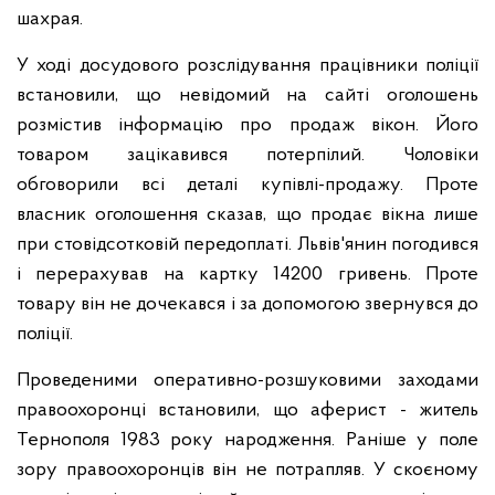
шахрая.
У ході досудового розслідування працівники поліції
встановили, що невідомий на сайті оголошень
розмістив інформацію про продаж вікон. Його
товаром зацікавився потерпілий. Чоловіки
обговорили всі деталі купівлі-продажу. Проте
власник оголошення сказав, що продає вікна лише
при стовідсотковій передоплаті. Львів'янин погодився
і перерахував на картку 14200 гривень. Проте
товару він не дочекався і за допомогою звернувся до
поліції.
Проведеними оперативно-розшуковими заходами
правоохоронці встановили, що аферист - житель
Тернополя 1983 року народження. Раніше у поле
зору правоохоронців він не потрапляв. У скоєному