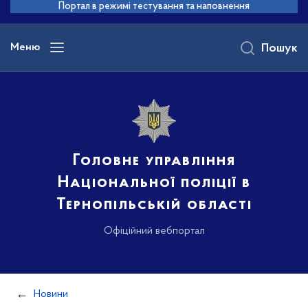
до
Портал в режимі тестування та наповнення
основного
вмісту
Меню
Пошук
Головне управління
Національної поліції в
Тернопільській області
Офіційний вебпортал
Новини