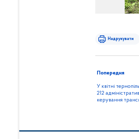
Надрукувати
Попередня
У квітні тернопільські поліцейсь
212 адміністрати
керування транс
нетверезому ста