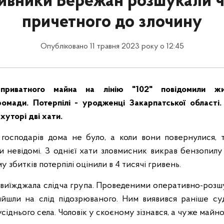
вники Бережан розшукали ч
причетного до злочину
Опубліковано 11 травня 2023 року о 12:45
риватного майна на лінію "102" повідомили жит
ромади. Потерпілі - уродженці Закарпатської області.
хуторі дві хати.
господарів дома не було, а коли вони повернулися, 
 невідомі. З однієї хати зловмисник викрав бензопилу 
у збитків потерпілі оцінили в 4 тисячі гривень.
 виїжджала слідча група. Проведеними оперативно-роз
ийшли на слід підозрюваного. Ним виявився раніше су
сіднього села. Чоловік у скоєному зізнався, а чуже майн