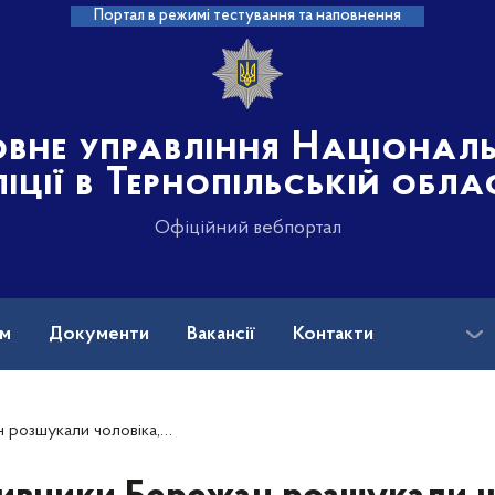
Портал в режимі тестування та наповнення
овне управління Націонал
іції в Тернопільській обла
Офіційний вебпортал
ам
Документи
Вакансії
Контакти
оловіка, причетного до злочину