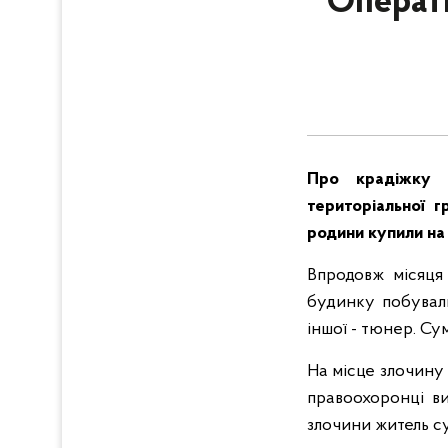
Операти
Про крадіжку п
територіальної г
родини купили на 
Впродовж місяця 
будинку побували
іншої - тюнер. Сум
На місце злочину
правоохоронці в
злочини житель су