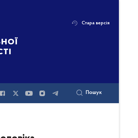
Стара версія
ьної
сті
Пошук