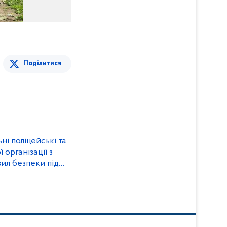
Поділитися
і поліцейські та
організації з
вил безпеки під
оном