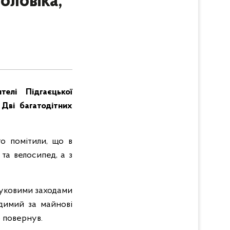
оловіка,
елі Підгаєцької
 Дві багатодітних
то помітили, що в
та велосипед, а з
шуковими заходами
димий за майнові
о повернув.