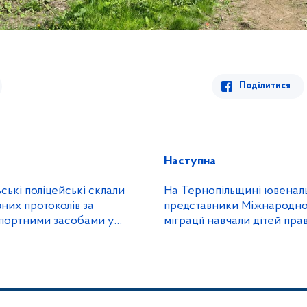
Поділитися
Наступна
кі склали
На Тернопільщині ювенальн
вних протоколів за
представники Міжнародної 
портними засобами у
міграції навчали дітей пра
ні
час перебування за корд