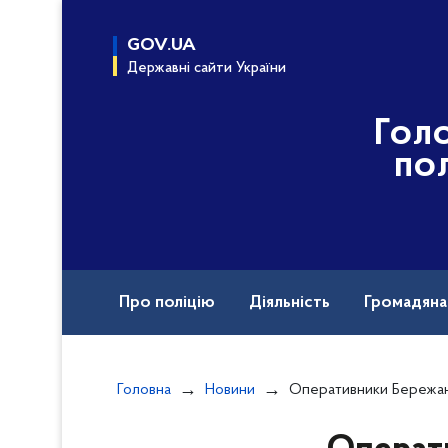
до
основного
GOV.UA
вмісту
Державні сайти України
Гол
пол
Про поліцію
Діяльність
Громадян
Назавжди в строю
Головна
Новини
Оперативники Бережан розшукали ч